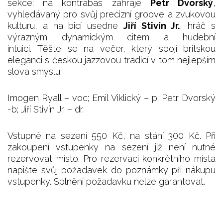
sekce: na kontrabas zahraje
Petr Dvorský
,
vyhledávaný pro svůj precizní groove a zvukovou
kulturu, a na bicí usedne
Jiří Stivín Jr.
, hráč s
výrazným dynamickým citem a hudební
intuicí. Těšte se na večer, který spojí britskou
eleganci s českou jazzovou tradicí v tom nejlepším
slova smyslu.
Imogen Ryall – voc; Emil Viklický – p; Petr Dvorský
-b; Jiří Stivín Jr. – dr.
Vstupné na sezení 550 Kč, na stání 300 Kč. Při
zakoupení vstupenky na sezení již není nutné
rezervovat místo. Pro rezervaci konkrétního místa
napište svůj požadavek do poznámky při nákupu
vstupenky. Splnění požadavku nelze garantovat.