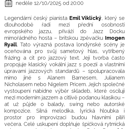
neděle 12/10/2025 od 20:00
Legendární český pianista
Emil Viklický
, který se
dlouhodobě řadí mezi přední osobnosti
evropského jazzu, přiváží do Jazz Docku
mimořádného hosta – britskou zpěvačku
Imogen
Ryall
. Tato výrazná postava londýnské scény je
oceňována pro svůj sametový hlas, vytříbený
frázing a cit pro jazzový text. Její tvorba často
propojuje klasický vokální jazz s poezií a vlastními
úpravami jazzových standardů – spolupracovala
mimo jiné s Alanem Barnesem, Julianem
Nicholasem nebo Nigelem Pricem. Jejich společné
vystoupení nabídne výběr skladeb, které oscilují
mezi moderním jazzem a citlivě podanou klasikou –
ať už půjde o balady, swing nebo autorské
kompozice. Silná melodika, lyrická hloubka i
prostor pro improvizaci budou hlavními pilíři
večera. Celé uskupení doplňuje špičková rytmická