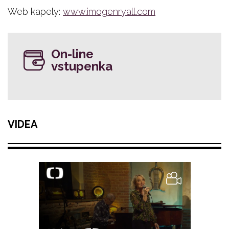
Web kapely:
www.imogenryall.com
On-line
vstupenka
VIDEA