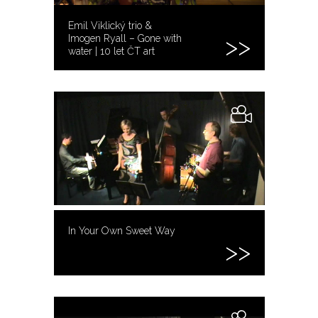
Emil Viklický trio &
Imogen Ryall – Gone with
water | 10 let ČT art
In Your Own Sweet Way