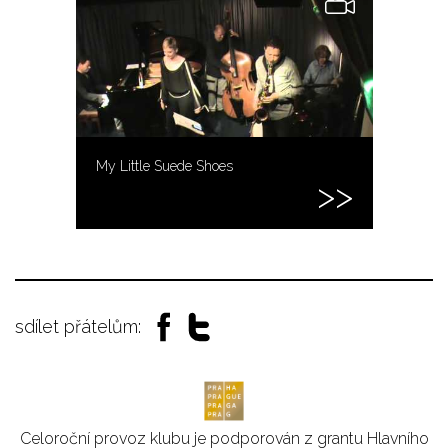
My Little Suede Shoes
sdílet přátelům:
Celoroční provoz klubu je podporován z grantu Hlavního