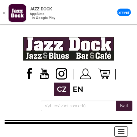
JAZZ DOCK
×
OTEVŘÍT
AppSisto
- In Google Play
CZ
EN
Najít
Menu