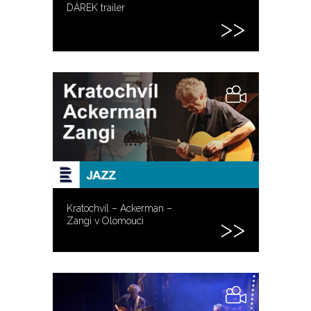
DÁREK trailer
Kratochvíl – Ackerman –
Zangi v Olomouci