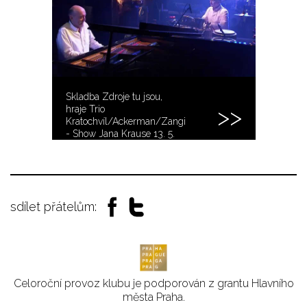
Skladba Zdroje tu jsou,
hraje Trio
Kratochvíl/Ackerman/Zangi
- Show Jana Krause 13. 5.
2015
sdílet přátelům:
Celoroční provoz klubu je podporován z grantu Hlavního
města Praha.