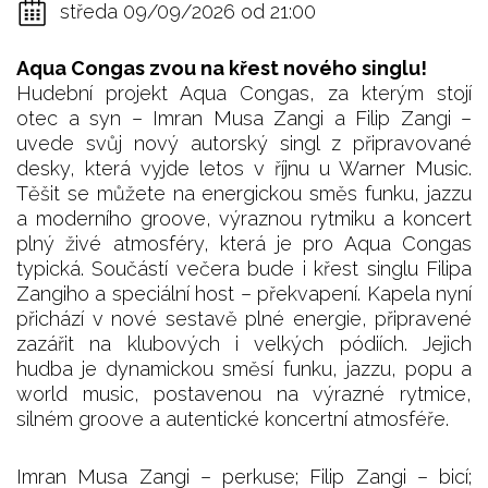
středa 09/09/2026 od 21:00
Aqua Congas zvou na křest nového singlu!
Hudební projekt Aqua Congas, za kterým stojí
otec a syn – Imran Musa Zangi a Filip Zangi –
uvede svůj nový autorský singl z připravované
desky, která vyjde letos v říjnu u Warner Music.
Těšit se můžete na energickou směs funku, jazzu
a moderního groove, výraznou rytmiku a koncert
plný živé atmosféry, která je pro Aqua Congas
typická. Součástí večera bude i křest singlu Filipa
Zangiho a speciální host – překvapení. Kapela nyní
přichází v nové sestavě plné energie, připravené
zazářit na klubových i velkých pódiích. Jejich
hudba je dynamickou směsí funku, jazzu, popu a
world music, postavenou na výrazné rytmice,
silném groove a autentické koncertní atmosféře.
Imran Musa Zangi – perkuse; Filip Zangi – bicí;