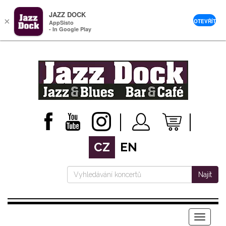
JAZZ DOCK
×
OTEVŘÍT
AppSisto
- In Google Play
CZ
EN
Najít
Menu