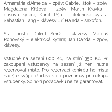
Annamária d'Almeida – zpěv; Gabriel Ištok – zpěv;
Magdalena Křížová – zpěv; Martin Kravka –
basová kytara; Karel Píša – elektrická kytara;
Sebastian Lang – klávesy; Jiří Halada – saxofon.
Stálí hosté: Dalimil Smrž – klávesy; Matouš
Rohovský – elektrická kytara; Jan Danda – zpěv,
klávesy.
Vstupné na sezení 600 Kč, na stání 350 Kč. Při
zakoupení vstupenky na sezení již není nutné
rezervovat místo. Pro rezervaci konkrétního místa
napište svůj požadavek do poznámky při nákupu
vstupenky. Splnění požadavku nelze garantovat.