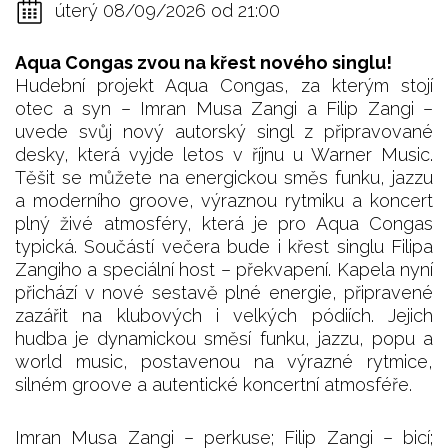
úterý 08/09/2026 od 21:00
Aqua Congas zvou na křest nového singlu!
Hudební projekt Aqua Congas, za kterým stojí
otec a syn – Imran Musa Zangi a Filip Zangi –
uvede svůj nový autorský singl z připravované
desky, která vyjde letos v říjnu u Warner Music.
Těšit se můžete na energickou směs funku, jazzu
a moderního groove, výraznou rytmiku a koncert
plný živé atmosféry, která je pro Aqua Congas
typická. Součástí večera bude i křest singlu Filipa
Zangiho a speciální host – překvapení. Kapela nyní
přichází v nové sestavě plné energie, připravené
zazářit na klubových i velkých pódiích. Jejich
hudba je dynamickou směsí funku, jazzu, popu a
world music, postavenou na výrazné rytmice,
silném groove a autentické koncertní atmosféře.
Imran Musa Zangi – perkuse; Filip Zangi – bicí;