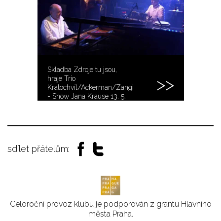
Skladba Zdroje tu jsou,
hraje Trio
Kratochvíl/Ackerman/Zangi
- Show Jana Krause 13. 5.
2015
sdílet přátelům:
Celoroční provoz klubu je podporován z grantu Hlavního
města Praha.