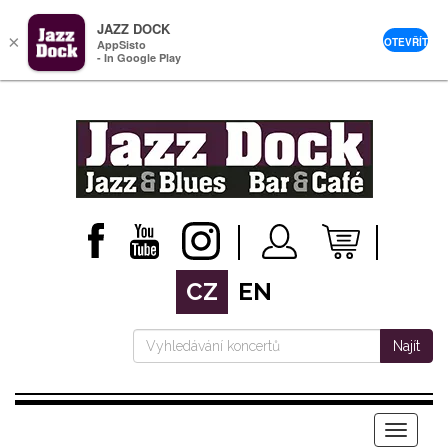
JAZZ DOCK
×
OTEVŘÍT
AppSisto
- In Google Play
CZ
EN
Najít
Menu