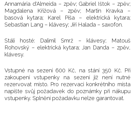
Annamária d'Almeida – zpěv; Gabriel Ištok – zpěv;
Magdalena Křížová – zpěv; Martin Kravka –
basová kytara; Karel Píša – elektrická kytara;
Sebastian Lang – klávesy; Jiří Halada – saxofon.
Stálí hosté: Dalimil Smrž – klávesy; Matouš
Rohovský – elektrická kytara; Jan Danda – zpěv,
klávesy.
Vstupné na sezení 600 Kč, na stání 350 Kč. Při
zakoupení vstupenky na sezení již není nutné
rezervovat místo. Pro rezervaci konkrétního místa
napište svůj požadavek do poznámky při nákupu
vstupenky. Splnění požadavku nelze garantovat.