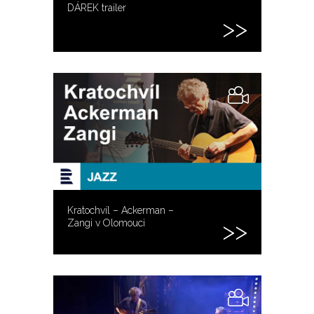
DÁREK trailer
Kratochvíl – Ackerman –
Zangi v Olomouci