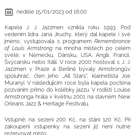
neděle 15/01/2023 od 16:00
Kapela J. J. Jazzmen vznikla roku 1993. Pod
vedením lídra Jana Jiruchy, který dal kapele i své
jméno, vystupovala s programem
Remembrance
of Louis Armstrong
na mnoha místech po celém
světě: v Německu, Dánsku, USA, Anglii, Francii,
Švýcarsku nebo Itálii. V roce 2000 hostoval s J. J.
Jazzmen v Praze a Berlíně bývalý Armstrongův
spoluhráč, člen jeho „All Stars“, klarinetista Joe
Muranyi. V následujícím roce byla kapela poctěna
pozváním přímo do kolébky jazzu. V rodišti Louise
Armstronga hrála v květnu 2001 na slavném New
Orleans Jazz & Heritage Festivalu.
Vstupné: na sezení 200 Kč, na stání 120 Kč. Při
zakoupení vstupenky na sezení již není nutné
rezervovat místo.