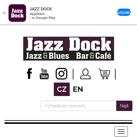
JAZZ DOCK
×
OTEVŘÍT
AppSisto
- In Google Play
CZ
EN
Najít
Menu