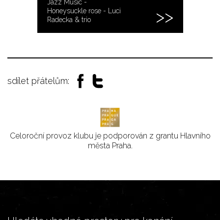
Jazz Music -
Honeysuckle rose - Luci
Radecka & trio
sdílet přátelům:
Celoroční provoz klubu je podporován z grantu Hlavního
města Praha.