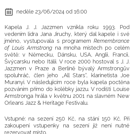
neděle 23/06/2024 od 16:00
Kapela J. J. Jazzmen vznikla roku 1993. Pod
vedením lídra Jana Jiruchy, který dal kapele i své
jméno, vystupovala s programem
Remembrance
of Louis Armstrong
na mnoha místech po celém
světě: v Německu, Dánsku, USA, Anglii, Francii,
Švýcarsku nebo Itálii. V roce 2000 hostoval s J. J.
Jazzmen v Praze a Berlíně bývalý Armstrongův
spoluhráč, člen jeho „All Stars“, klarinetista Joe
Muranyi. V následujícím roce byla kapela poctěna
pozváním přímo do kolébky jazzu. V rodišti Louise
Armstronga hrála v květnu 2001 na slavném New
Orleans Jazz & Heritage Festivalu.
Vstupné: na sezení 250 Kč, na stání 150 Kč. Při
zakoupení vstupenky na sezení již není nutné
rezervovat místo.