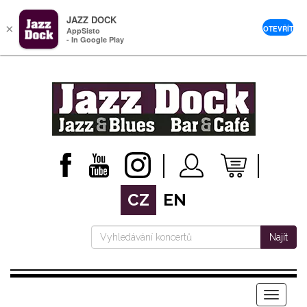
JAZZ DOCK
×
OTEVŘÍT
AppSisto
- In Google Play
CZ
EN
Najít
Menu