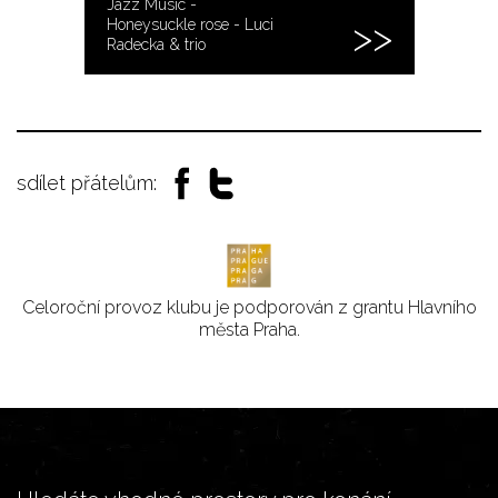
Jazz Music -
Honeysuckle rose - Luci
Radecka & trio
sdílet přátelům:
Celoroční provoz klubu je podporován z grantu Hlavního
města Praha.