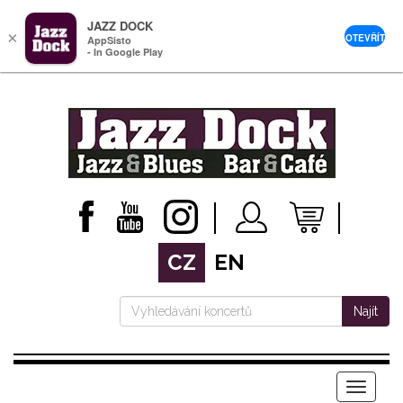
JAZZ DOCK
×
OTEVŘÍT
AppSisto
- In Google Play
CZ
EN
Najít
Menu