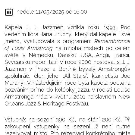
neděle 11/05/2025 od 16:00
Kapela J. J. Jazzmen vznikla roku 1993. Pod
vedením lídra Jana Jiruchy, který dal kapele i své
jméno, vystupovala s programem
Remembrance
of Louis Armstrong
na mnoha místech po celém
světě: v Německu, Dánsku, USA, Anglii, Francii,
Švýcarsku nebo Itálii. V roce 2000 hostoval s J. J.
Jazzmen v Praze a Berlíně bývalý Armstrongův
spoluhráč, člen jeho „All Stars“, klarinetista Joe
Muranyi. V následujícím roce byla kapela poctěna
pozváním přímo do kolébky jazzu. V rodišti Louise
Armstronga hrála v květnu 2001 na slavném New
Orleans Jazz & Heritage Festivalu.
Vstupné: na sezení 300 Kč, na stání 200 Kč. Při
zakoupení vstupenky na sezení již není nutné
rezervovat místo. Pro rezervaci konkrétního místa