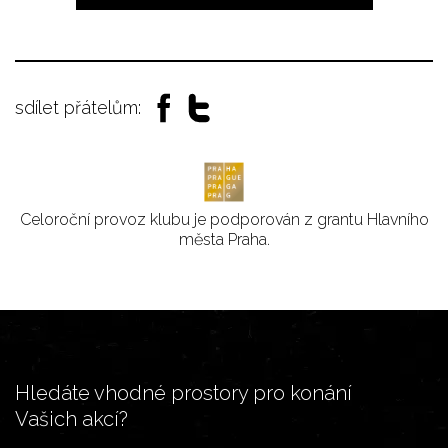
sdílet přátelům:
Celoroční provoz klubu je podporován z grantu Hlavního
města Praha.
Hledáte vhodné prostory pro konání
Vašich akcí?