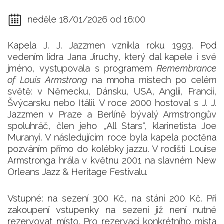
neděle 18/01/2026 od 16:00
Kapela J. J. Jazzmen vznikla roku 1993. Pod
vedením lídra Jana Jiruchy, který dal kapele i své
jméno, vystupovala s programem
Remembrance
of Louis Armstrong
na mnoha místech po celém
světě: v Německu, Dánsku, USA, Anglii, Francii,
Švýcarsku nebo Itálii. V roce 2000 hostoval s J. J.
Jazzmen v Praze a Berlíně bývalý Armstrongův
spoluhráč, člen jeho „All Stars“, klarinetista Joe
Muranyi. V následujícím roce byla kapela poctěna
pozváním přímo do kolébky jazzu. V rodišti Louise
Armstronga hrála v květnu 2001 na slavném New
Orleans Jazz & Heritage Festivalu.
Vstupné: na sezení 300 Kč, na stání 200 Kč. Při
zakoupení vstupenky na sezení již není nutné
rezervovat místo. Pro rezervaci konkrétního místa