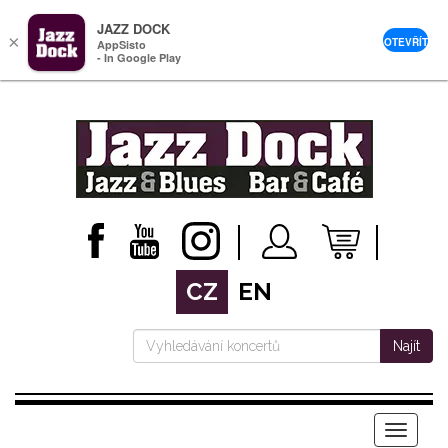
JAZZ DOCK
×
OTEVŘÍT
AppSisto
- In Google Play
CZ
EN
Najít
Menu