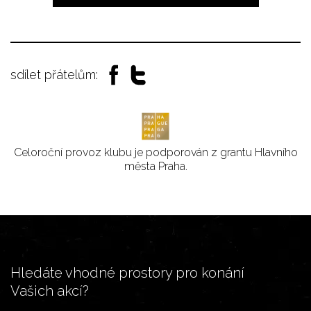
sdílet přátelům:
Celoroční provoz klubu je podporován z grantu Hlavního
města Praha.
Hledáte vhodné prostory pro konání
Vašich akcí?