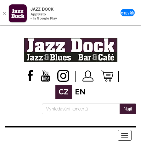
JAZZ DOCK
×
OTEVŘÍT
AppSisto
- In Google Play
CZ
EN
Najít
Menu