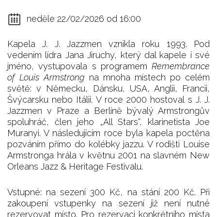
neděle 22/02/2026 od 16:00
Kapela J. J. Jazzmen vznikla roku 1993. Pod
vedením lídra Jana Jiruchy, který dal kapele i své
jméno, vystupovala s programem
Remembrance
of Louis Armstrong
na mnoha místech po celém
světě: v Německu, Dánsku, USA, Anglii, Francii,
Švýcarsku nebo Itálii. V roce 2000 hostoval s J. J.
Jazzmen v Praze a Berlíně bývalý Armstrongův
spoluhráč, člen jeho „All Stars“, klarinetista Joe
Muranyi. V následujícím roce byla kapela poctěna
pozváním přímo do kolébky jazzu. V rodišti Louise
Armstronga hrála v květnu 2001 na slavném New
Orleans Jazz & Heritage Festivalu.
Vstupné: na sezení 300 Kč, na stání 200 Kč. Při
zakoupení vstupenky na sezení již není nutné
rezervovat místo. Pro rezervaci konkrétního místa