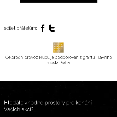
sdílet přátelům:
Celoroční provoz klubu je podporován z grantu Hlavního
města Praha.
Hledáte vhodné prostory pro konání
Vašich akcí?