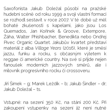
Saxofonista Jakub Doležal působí na pražské
hudební scéně od roku 1999 a svoji vlastní formaci
se rozhodl sestavit v roce 2007. V té době už měl
bohaté zkušenosti s kapelami, jako jsou Los
Quemados, Jan Kořínek & Groove, Extempore,
Žáha, Walter Phishbacher, Benedikta nebo Ondřej
Pivec Organic Quartet. Jakubův kvartet představí
materiál z alba
Village Years
(2016), které je směsí
jazzu, funku a rocku, s občasným výletem k
reggae či americké country. Na své si přijde nejen
fanoušek moderních jazzových směrů, ale i
milovník progresivního rocku či crossoveru.
Jiří Šimek – g; Marek Leždík – b; Jakub Šindler – dr;
Jakub Doležal – ts.
Vstupné: na sezení 350 Kč, na stání 200 Kč. Při
zakoupení vstupenky na sezení již není nutné