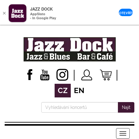
JAZZ DOCK
×
OTEVŘÍT
AppSisto
- In Google Play
CZ
EN
Najít
Menu