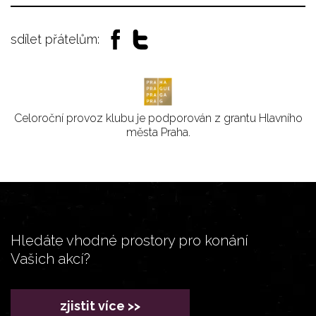
sdílet přátelům:
Celoroční provoz klubu je podporován z grantu Hlavního
města Praha.
Hledáte vhodné prostory pro konání
Vašich akcí?
zjistit více >>