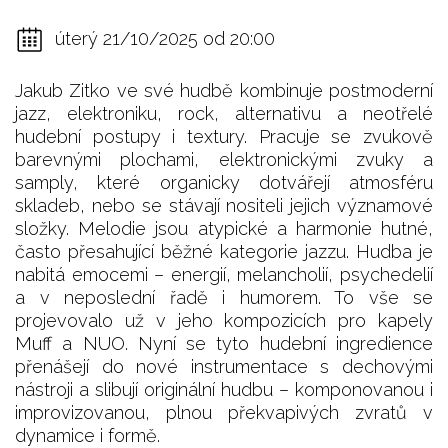
úterý 21/10/2025 od 20:00
Jakub Zitko ve své hudbě kombinuje postmoderní
jazz, elektroniku, rock, alternativu a neotřelé
hudební postupy i textury. Pracuje se zvukově
barevnými plochami, elektronickými zvuky a
samply, které organicky dotvářejí atmosféru
skladeb, nebo se stávají nositeli jejich významové
složky. Melodie jsou atypické a harmonie hutné,
často přesahující běžné kategorie jazzu. Hudba je
nabitá emocemi – energií, melancholií, psychedelií
a v neposlední řadě i humorem. To vše se
projevovalo už v jeho kompozicích pro kapely
Muff a NUO. Nyní se tyto hudební ingredience
přenášejí do nové instrumentace s dechovými
nástroji a slibují originální hudbu – komponovanou i
improvizovanou, plnou překvapivých zvratů v
dynamice i formě.