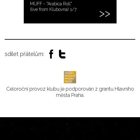
MUFF - "Arabica Roll"
(live from Klubovna) 1/7
sdílet přátelům:
Celoroční provoz klubu je podporován z grantu Hlavního
města Praha.