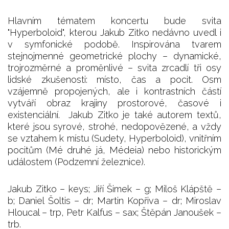
Hlavním tématem koncertu bude svita
"Hyperboloid", kterou Jakub Zitko nedávno uvedl i
v symfonické podobě. Inspirována tvarem
stejnojmenné geometrické plochy – dynamické,
trojrozměrné a proměnlivé – svita zrcadlí tři osy
lidské zkušenosti: místo, čas a pocit. Osm
vzájemně propojených, ale i kontrastních částí
vytváří obraz krajiny prostorové, časové i
existenciální. Jakub Zitko je také autorem textů,
které jsou syrové, strohé, nedopovězené, a vždy
se vztahem k místu (Sudety, Hyperboloid), vnitřním
pocitům (Mé druhé já, Médeia) nebo historickým
událostem (Podzemní železnice).
Jakub Zitko – keys; Jiří Šimek – g; Miloš Klápště –
b; Daniel Šoltis – dr; Martin Kopřiva – dr; Miroslav
Hloucal – trp, Petr Kalfus – sax; Štěpán Janoušek –
trb.