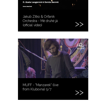
Jakub Zitko & Orfanik
Orchestra - Mé druhé já
(official video)
MUFF - "Manzarek" (live
from Klubovna) 5/7