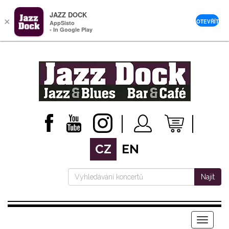
JAZZ DOCK
×
OTEVŘÍT
AppSisto
- In Google Play
CZ
EN
Najít
Menu