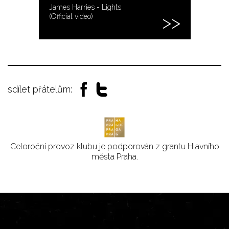
James Harries - Lights
(Official video)
sdílet přátelům:
Celoroční provoz klubu je podporován z grantu Hlavního
města Praha.