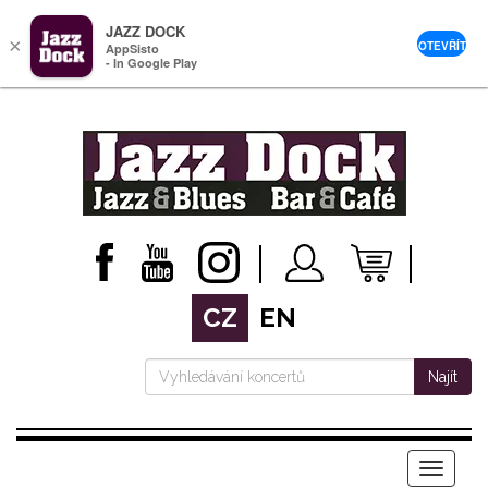
JAZZ DOCK
×
OTEVŘÍT
AppSisto
- In Google Play
CZ
EN
Najít
Menu