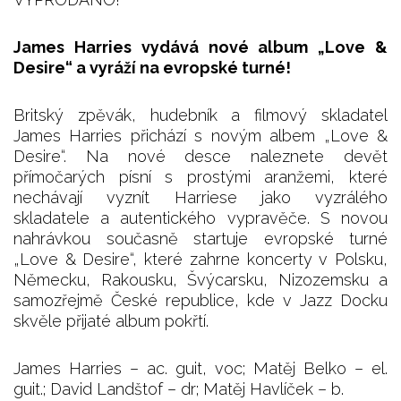
James Harries vydává nové album „Love &
Desire“ a vyráží na evropské turné!
Britský zpěvák, hudebník a filmový skladatel
James Harries přichází s novým albem „Love &
Desire“. Na nové desce naleznete devět
přímočarých písní s prostými aranžemi, které
nechávají vyznít Harriese jako vyzrálého
skladatele a autentického vypravěče. S novou
nahrávkou současně startuje evropské turné
„Love & Desire“, které zahrne koncerty v Polsku,
Německu, Rakousku, Švýcarsku, Nizozemsku a
samozřejmě České republice, kde v Jazz Docku
skvěle přijaté album pokřtí.
James Harries – ac. guit, voc; Matěj Belko – el.
guit.; David Landštof – dr; Matěj Havlíček – b.