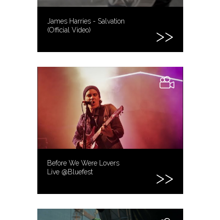
James Harries - Salvation
(Official Video)
Before We Were Lovers
Live @Bluefest