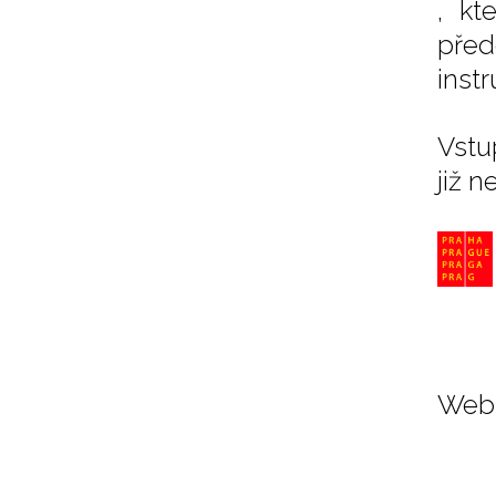
, kt
před
inst
Vstu
již n
Web 