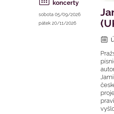
koncerty
Ja
sobota 05/09/2026
(U
pátek 20/11/2026
Praž
písn
auto
Jami
česk
proj
prav
vyšl