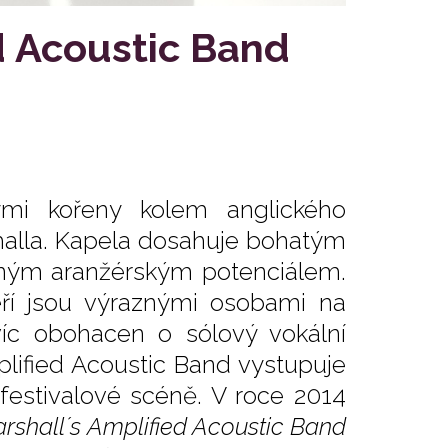
d Acoustic Band
ými kořeny kolem anglického
shalla. Kapela dosahuje bohatým
zným aranžérským potenciálem.
eří jsou výraznými osobami na
íc obohacen o sólový vokální
lified Acoustic Band vystupuje
festivalové scéně. V roce 2014
rshall´s Amplified Acoustic Band