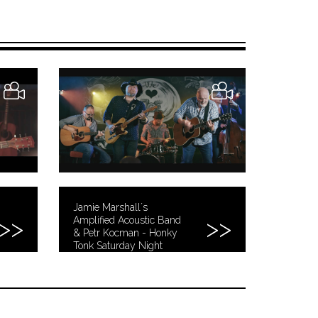
Jamie Marshall´s
Amplified Acoustic Band
& Petr Kocman - Honky
Tonk Saturday Night