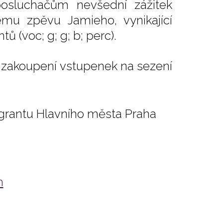
 posluchačům nevšední zážitek
mu zpěvu Jamieho, vynikající
 (voc; g; g; b; perc).
ři zakoupení vstupenek na sezení
 grantu Hlavního města Praha
m