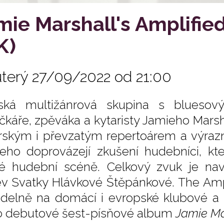
mie Marshall's Amplifie
K)
úterý 27/09/2022 od 21:00
ská multižánrová skupina s bluesov
ičkáře, zpěváka a kytaristy Jamieho Mar
rským i převzatým repertoárem a výra
eho doprovázejí zkušení hudebníci, kt
é hudební scéně. Celkový zvuk je nav
ev Svatky Hlávkové Štěpánkové. The Amp
idelně na domácí i evropské klubové a 
o debutové šest-písňové album
Jamie Ma