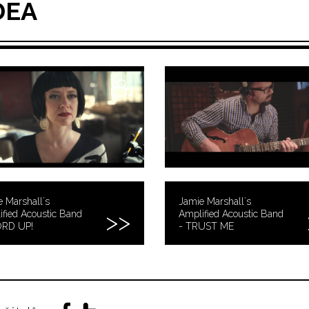
DEA
 Marshall´s
Jamie Marshall´s
fied Acoustic Band
Amplified Acoustic Band
RD UP!
- TRUST ME