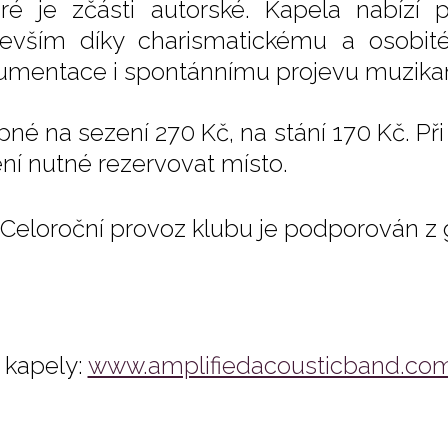
eré je zčásti autorské. Kapela nabízí
evším díky charismatickému a osobité
rumentace i spontánnímu projevu muzikantů
pné na sezení 270 Kč, na stání 170 Kč. P
ení nutné rezervovat místo.
Celoroční provoz klubu je podporován z
kapely:
www.amplifiedacousticband.co