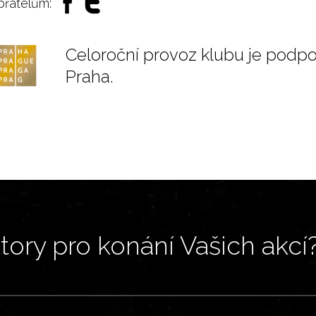
 přátelům:
Celoroční provoz klubu je podp
Praha.
ory pro konání Vašich akcí