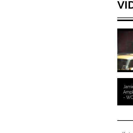
VI
Jamie
Ampli
- WO