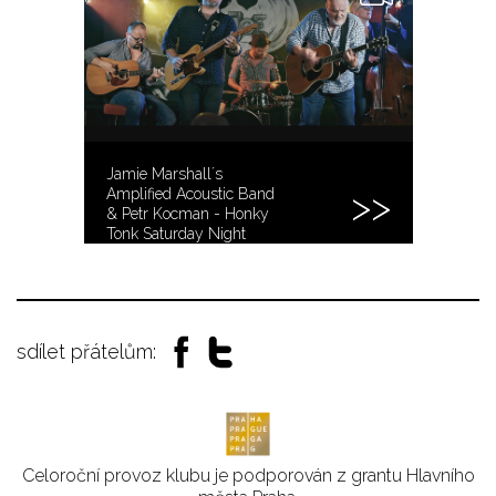
Jamie Marshall´s
Amplified Acoustic Band
& Petr Kocman - Honky
Tonk Saturday Night
sdílet přátelům:
Celoroční provoz klubu je podporován z grantu Hlavního