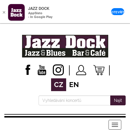
JAZZ DOCK
×
OTEVŘÍT
AppSisto
- In Google Play
CZ
EN
Najít
Menu