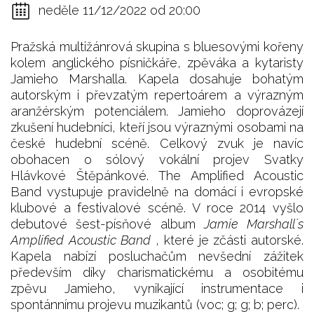
neděle 11/12/2022 od 20:00
Pražská multižánrová skupina s bluesovými kořeny
kolem anglického písničkáře, zpěváka a kytaristy
Jamieho Marshalla. Kapela dosahuje bohatým
autorským i převzatým repertoárem a výrazným
aranžérským potenciálem. Jamieho doprovázejí
zkušení hudebníci, kteří jsou výraznými osobami na
české hudební scéně. Celkový zvuk je navíc
obohacen o sólový vokální projev Svatky
Hlávkové Štěpánkové. The Amplified Acoustic
Band vystupuje pravidelně na domácí i evropské
klubové a festivalové scéně. V roce 2014 vyšlo
debutové šest-písňové album
Jamie Marshall´s
Amplified Acoustic Band
, které je zčásti autorské.
Kapela nabízí posluchačům nevšední zážitek
především díky charismatickému a osobitému
zpěvu Jamieho, vynikající instrumentace i
spontánnímu projevu muzikantů (voc; g; g; b; perc).