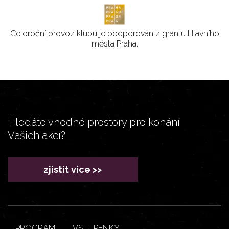
Celoroční provoz klubu je podporován z grantu Hlavního
města Praha.
Hledáte vhodné prostory pro konání
Vašich akcí?
zjistit více >>
PROGRAM
VSTUPENKY