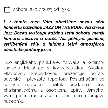
sobota 08/07/2023 od 15:00
I v tomto roce Vám přinášíme novou sérii
koncertů nazvanou JAZZ ON THE ROOF. Na střeše
Jazz Docku vystoupí každou letní sobotu menší
komorní sestava a potěší Vás pěknými písněmi,
vytříbenými sóly a klidnou letní atmosférou
akustické podoby jazzu.
Duo anglického písničkáře, zpěváka a kytaristy
Jamieho Marshalla s kontrabasistkou Svatkou
Hlávkovou Štepánkovou prezentuje bohatý
autorský i převzatý repertoár. Posluchačům se
naskýtá nevšední zážitek především díky
charismatickému a osobitému zpěvu Jamieho,
vynikající instrumentace i spontánnímu projevu
hudebníků.