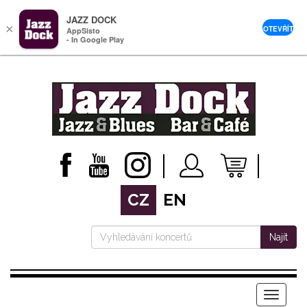
JAZZ DOCK
×
OTEVŘÍT
AppSisto
- In Google Play
CZ
EN
Najít
Menu