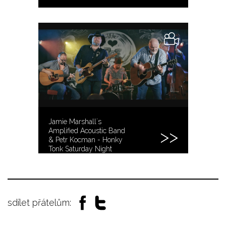
Jamie Marshall´s
Amplified Acoustic Band
& Petr Kocman - Honky
Tonk Saturday Night
sdílet přátelům: