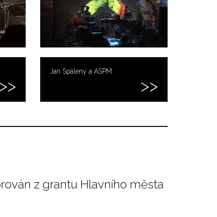
Jan Spálený a ASPM
orován z grantu Hlavního města