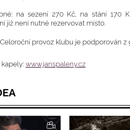
pné: na sezení 270 Kč, na stání 170 K
ní již není nutné rezervovat místo.
Celoroční provoz klubu je podporován z
kapely:
www.janspaleny.cz
DEA