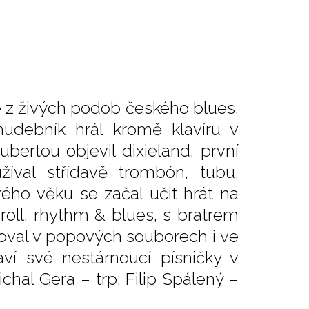
é z živých podob českého blues.
hudebník hrál kromě klavíru v
bertou objevil dixieland, první
íval střídavě trombón, tubu,
ho věku se začal učit hrát na
´roll, rhythm & blues, s bratrem
toval v popových souborech i ve
ví své nestárnoucí písničky v
chal Gera – trp; Filip Spálený –