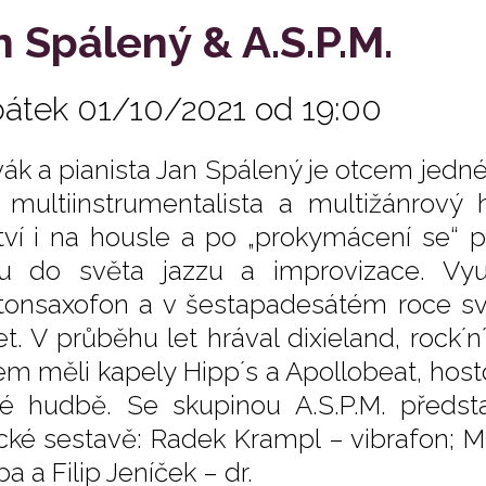
n Spálený & A.S.P.M.
pátek 01/10/2021 od 19:00
ák a pianista Jan Spálený je otcem jedn
 multiinstrumentalista a multižánrový 
tví i na housle a po „prokymácení se“ pu
u do světa jazzu a improvizace. Využ
tonsaxofon a v šestapadesátém roce své
et. V průběhu let hrával dixieland, rock´n
em měli kapely Hipp´s a Apollobeat, hos
é hudbě. Se skupinou A.S.P.M. předsta
ické sestavě: Radek Krampl – vibrafon; Mi
ba a Filip Jeníček – dr.