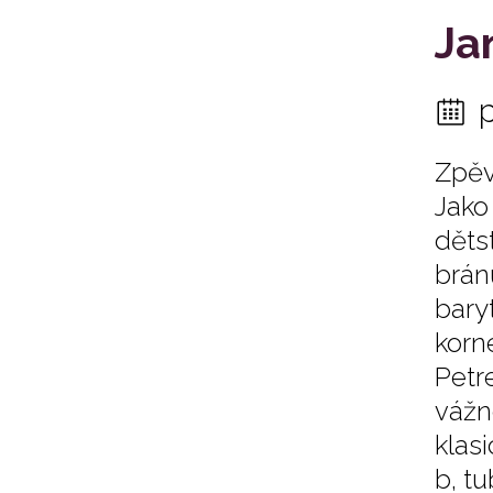
Ja
Zpěv
Jako
děts
brán
bary
korn
Petr
vážn
klas
b, tu