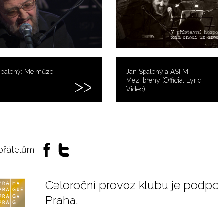
Spálený: Mé můze
Jan Spálený a ASPM -
Mezi břehy (Official Lyric
Video)
 přátelům:
Celoroční provoz klubu je podp
Praha.