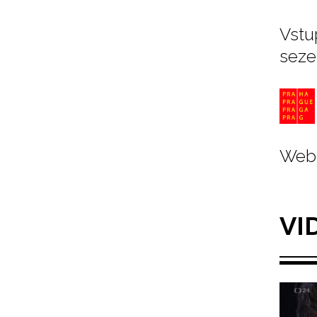
Vstu
seze
Web 
VI