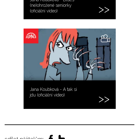
(ne)ohrožené seniorky
(oficiální video)
Jana Koubková - A tak si
jdu (oficiální video)