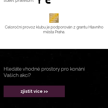
sdílet přátelům:
Celoroční provoz klubu je podporován z grantu Hlavního
města Praha.
Hledáte vhodné prostory pro konání
Vašich akcí?
zjistit více >>