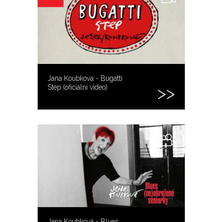
Jana Koubkova - Bugatti
Step (oficiální video)
Jana Koubková - Blues