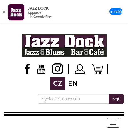
JAZZ DOCK
×
OTEVŘÍT
AppSisto
- In Google Play
CZ
EN
Najít
Menu