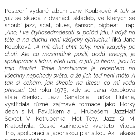
Poslední vydané album Jany Koubkové
A tak si
jdu
se skládá z dvanácti skladeb, ve kterých se
snoubí jazz, scat, blues, šanson, bigbeat i rap.
„Ano, i ve čtyřiasedmdesáti si pořád jdu, i když na
těle a na duchu není vždycky ejchuchu,“
říká Jana
Koubková.
„A mít chuť chtít taky, není vždycky po
chuti. Ale co maximálně posílí, dodá energii, je
spolupráce s lidmi, kteří umí, a jak já říkám, jsou to
fajn člověci. Tahle kombinace je receptem na
všechny nepohody světa, a že jich teď není málo. A
tak si čekám, jak škeble na útesu, co mi voda
přinese.“
Od roku 1975, kdy se Jana Koubková
stala členkou Jazz Sanatoria Luďka Hulana,
vystřídala různé zajímavé formace jako Horký
dech s M. Pavlíčkem a J. Hrubešem, JazzHalf
Sextet V. Kotrubenka, Hot Tety, Jazz Q M.
Kratochvíla, České klarinetové kvarteto, Vitouš
Trio, spolupráci s japonskou pianistkou Aki Takase