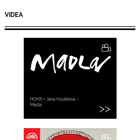
VIDEA
HOKR + Jana Koubková –
Madla