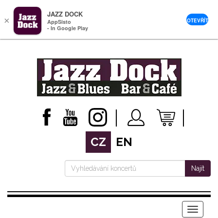
JAZZ DOCK
×
OTEVŘÍT
AppSisto
- In Google Play
CZ
EN
Najít
Menu