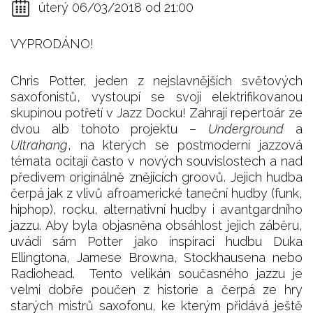
úterý 06/03/2018 od 21:00
VYPRODÁNO!
Chris Potter, jeden z nejslavnějších světových
saxofonistů, vystoupí se svojí elektrifikovanou
skupinou potřetí v Jazz Docku! Zahrají repertoár ze
dvou alb tohoto projektu –
Underground
a
Ultrahang
, na kterých se postmoderní jazzová
témata ocitají často v nových souvislostech a nad
předivem originálně znějících groovů. Jejich hudba
čerpá jak z vlivů afroamerické taneční hudby (funk,
hiphop), rocku, alternativní hudby i avantgardního
jazzu. Aby byla objasněna obsáhlost jejich záběru,
uvádí sám Potter jako inspiraci hudbu Duka
Ellingtona, Jamese Browna, Stockhausena nebo
Radiohead. Tento velikán současného jazzu je
velmi dobře poučen z historie a čerpá ze hry
starých mistrů saxofonu, ke kterým přidává ještě