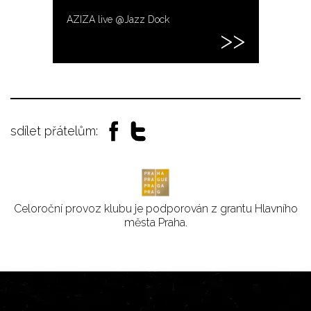
AZIZA live @Jazz Dock
sdílet přátelům:
Celoroční provoz klubu je podporován z grantu Hlavního
města Praha.