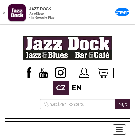
JAZZ DOCK
×
OTEVŘÍT
AppSisto
- In Google Play
CZ
EN
Najít
Menu