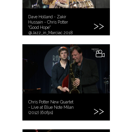
Dave Holland - Zakir
Hussain - Chris Potter
"Good Hope"
@Jazz_in_Marciac 2018
Chris Potter New Quartet
- Live at Blue Note Milan
(2012) [60fps]