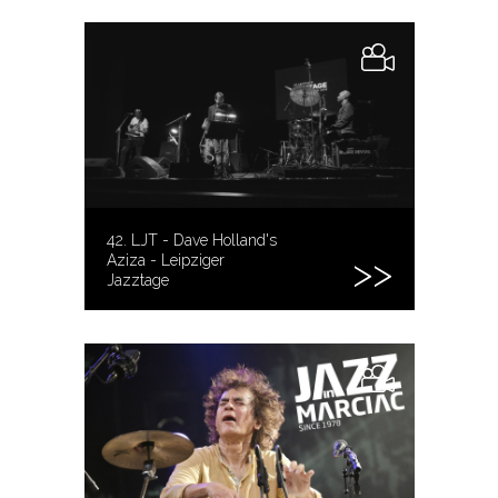
42. LJT - Dave Holland's
Aziza - Leipziger
Jazztage