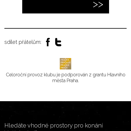
sdílet přátelům:
Celoroční provoz klubu je podporován z grantu Hlavního
města Praha.
Hledáte vhodné prostory pro konání