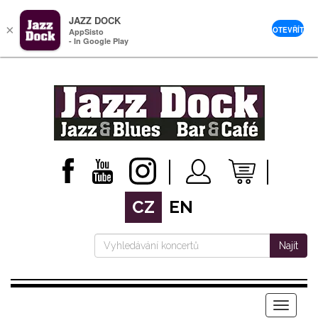
JAZZ DOCK
×
OTEVŘÍT
AppSisto
- In Google Play
CZ
EN
Najít
Menu