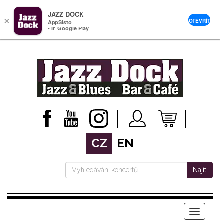
JAZZ DOCK
×
OTEVŘÍT
AppSisto
- In Google Play
CZ
EN
Najít
Menu