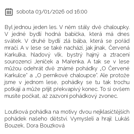
sobota 03/01/2026 od 16:00
Byl jednou jeden les. V něm stály dvě chaloupky.
V jedné bydlí hodná babička, která má dnes
svátek. V druhé bydlí zlá bába, která se pořád
mračí. A v lese se také nachází, jak jinak, Červená
Karkulka, hladový vlk, bystrý hajný a ztracení
sourozenci Jeníček a Mařenka. A tak se v lese
můžou odehrát dvě známé pohádky „O Červené
Karkulce“ a „O perníkové chaloupce“. Ale protože
jsme v jednom lese, pohádky se tu tak trochu
potkají a může přijít překvapivý konec. To si ovšem
musíte počkat, až zazvoní pohádkový zvonec.
Loutková pohádka na motivy dvou nejklasičtějších
pohádek našeho dětství. Vymysleli a hrají: Lukáš
Bouzek, Dora Bouzková