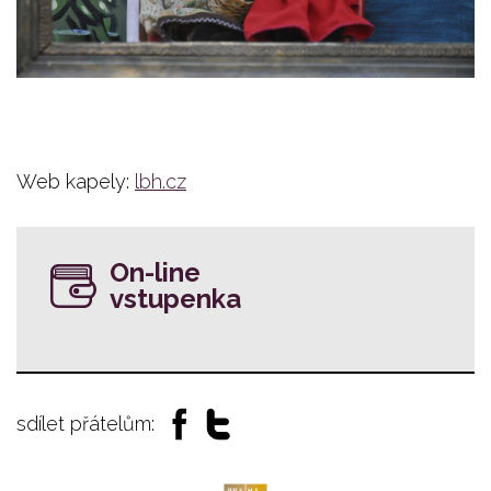
Web kapely:
lbh.cz
On-line
vstupenka
sdílet přátelům: