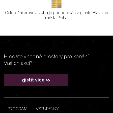
Celoroční provoz klubu je podporován z grantu Hlavního
města Praha.
Hledáte vhodné prostory pro konání
Vašich akcí?
zjistit více >>
PROGRAM
VSTUPENKY