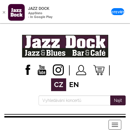
JAZZ DOCK
×
OTEVŘÍT
AppSisto
- In Google Play
CZ
EN
Najít
Menu