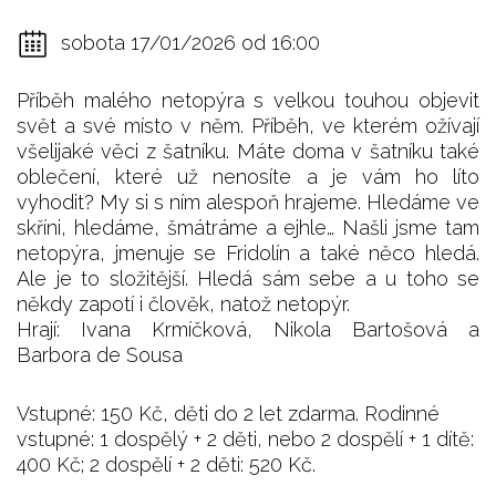
sobota 17/01/2026 od 16:00
Příběh malého netopýra s velkou touhou objevit
svět a své místo v něm. Příběh, ve kterém ožívají
všelijaké věci z šatníku. Máte doma v šatníku také
oblečení, které už nenosíte a je vám ho líto
vyhodit? My si s ním alespoň hrajeme. Hledáme ve
skříni, hledáme, šmátráme a ejhle… Našli jsme tam
netopýra, jmenuje se Fridolín a také něco hledá.
Ale je to složitější. Hledá sám sebe a u toho se
někdy zapotí i člověk, natož netopýr.
Hrají: Ivana Krmíčková, Nikola Bartošová a
Barbora de Sousa
Vstupné: 150 Kč, děti do 2 let zdarma. Rodinné
vstupné: 1 dospělý + 2 děti, nebo 2 dospělí + 1 dítě:
400 Kč; 2 dospělí + 2 děti: 520 Kč.