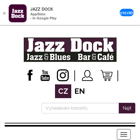
JAZZ DOCK
×
OTEVŘÍT
AppSisto
- In Google Play
CZ
EN
Najít
Menu