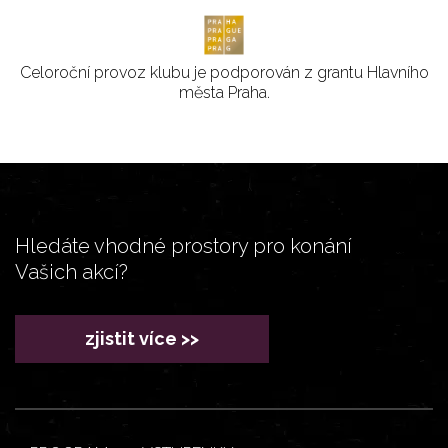
Celoroční provoz klubu je podporován z grantu Hlavního
města Praha.
Hledáte vhodné prostory pro konání
Vašich akcí?
zjistit více >>