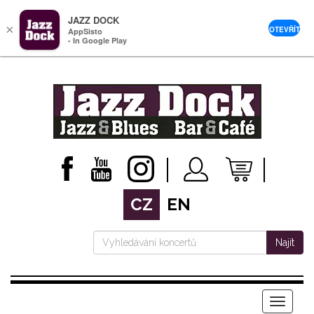
JAZZ DOCK
×
OTEVŘÍT
AppSisto
- In Google Play
CZ
EN
Najít
Menu