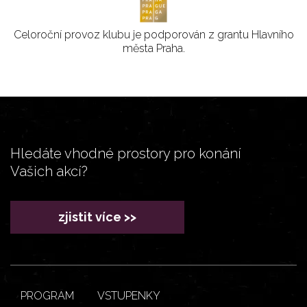
Celoroční provoz klubu je podporován z grantu Hlavního
města Praha.
Hledáte vhodné prostory pro konání
Vašich akcí?
zjistit více >>
PROGRAM
VSTUPENKY