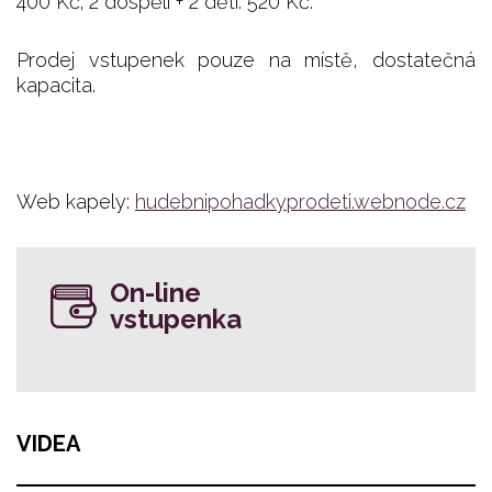
400 Kč; 2 dospělí + 2 děti: 520 Kč.
Prodej vstupenek pouze na místě, dostatečná
kapacita.
Web kapely:
hudebnipohadkyprodeti.webnode.cz
On-line
vstupenka
VIDEA