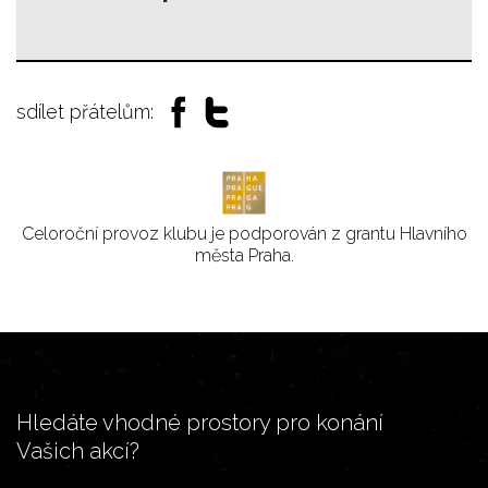
sdílet přátelům:
Celoroční provoz klubu je podporován z grantu Hlavního
města Praha.
Hledáte vhodné prostory pro konání
Vašich akcí?