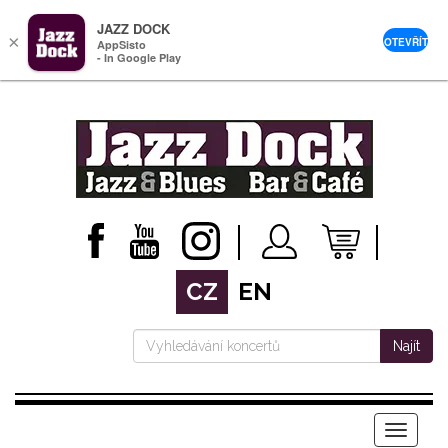
JAZZ DOCK
×
OTEVŘÍT
AppSisto
- In Google Play
CZ
EN
Najít
Menu