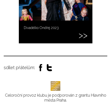
Divadélko Ondřej 2023
sdílet přátelům:
Celoroční provoz klubu je podporován z grantu Hlavního
města Praha.