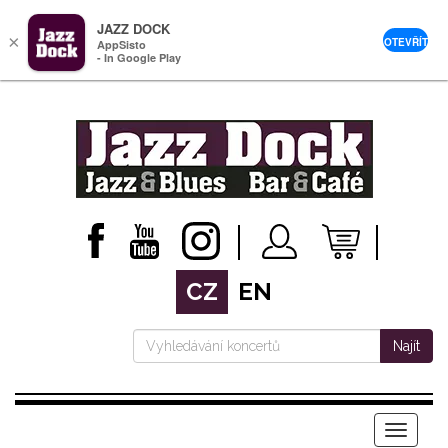
JAZZ DOCK
×
OTEVŘÍT
AppSisto
- In Google Play
CZ
EN
Najít
Menu