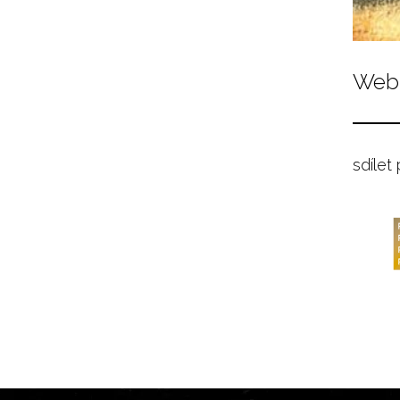
Web 
sdílet