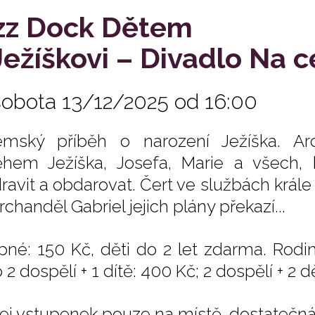
zz Dock Dětem
Ježíškovi – Divadlo Na c
sobota 13/12/2025 od 16:00
émský příběh o narození Ježíška. Ar
ěhem Ježíška, Josefa, Marie a všech, 
ravit a obdarovat. Čert ve službách král
rchanděl Gabriel jejich plány překazí...
pné: 150 Kč, děti do 2 let zdarma. Rodin
2 dospělí + 1 dítě: 400 Kč; 2 dospělí + 2 dě
ej vstupenek pouze na místě, dostatečná