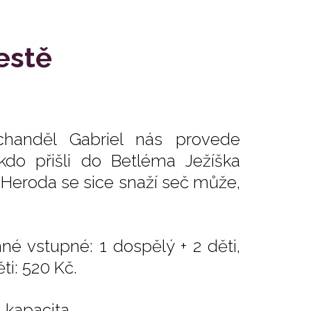
estě
chanděl Gabriel nás provede
kdo přišli do Betléma Ježíška
e Heroda se sice snaží seč může,
né vstupné: 1 dospělý + 2 děti,
ti: 520 Kč.
 kapacita.