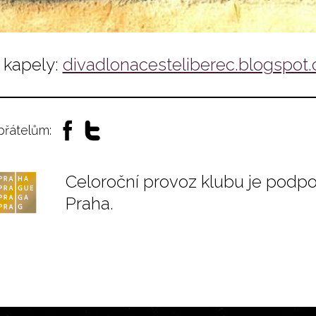
kapely:
divadlonacesteliberec.blogspot.
 přátelům:
Celoroční provoz klubu je podp
Praha.