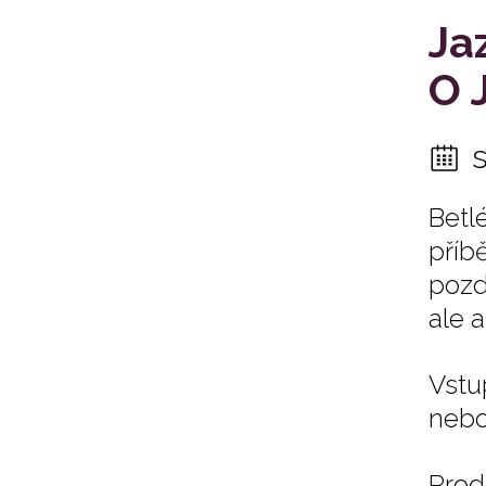
Ja
O 
Betl
příb
pozd
ale a
Vstu
nebo 
Prod