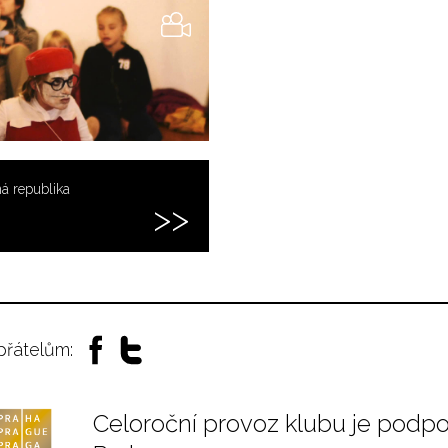
á republika
 přátelům:
Celoroční provoz klubu je podp