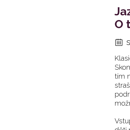
Ja
O 
Klas
Skon
tím 
stra
podr
možn
Vstu
děti 