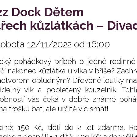
zz Dock Dětem
třech kůzlátkách – Diva
sobota 12/11/2022 od 16:00
ický pohádkový příběh o jedné rodinné
čí nakonec kůzlátka u vlka v břiše? Zach
netvorem obludným? Dřevěné loutky ma
šidelný vlk a popletený kouzelník. T
obností vás čeká v dobře známé pohá
á trošku bát, ale určitě víc smát!
pné: 150 Kč, děti do 2 let zdarma. R
nebo 2 dospělí + 1 dítě: 400 Kč; 2 dospělí +