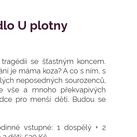
dlo U plotny
 tragédii se šťastným koncem.
rání je máma koza? A co s ním, s
lých neposedných sourozenců,
ohle vše a mnoho překvapivých
dce pro menší děti. Budou se
odinné vstupné: 1 dospělý + 2
 2 děti: 520 Kč.