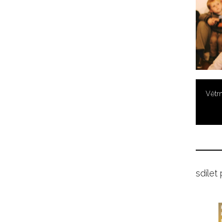
Větrn
sdílet