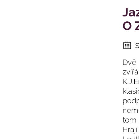
Ja
O 
Dvě 
zvíř
K.J.
klas
podp
nemo
tom 
Hraj