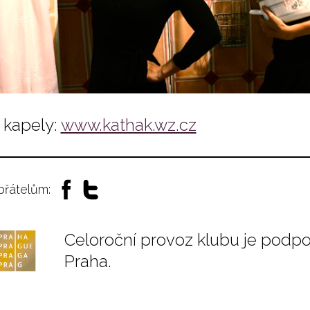
kapely:
www.kathak.wz.cz
 přátelům:
Celoroční provoz klubu je podp
Praha.