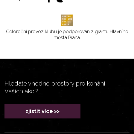
Celoroční provoz klubu je podporován z grantu Hlavního
města Praha.
Hledáte vhodné prostory pro konání
Vašich akcí?
zjistit více >>