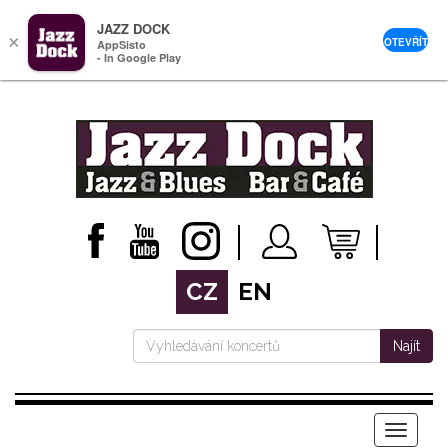
JAZZ DOCK
×
OTEVŘÍT
AppSisto
- In Google Play
CZ
EN
Najít
Menu