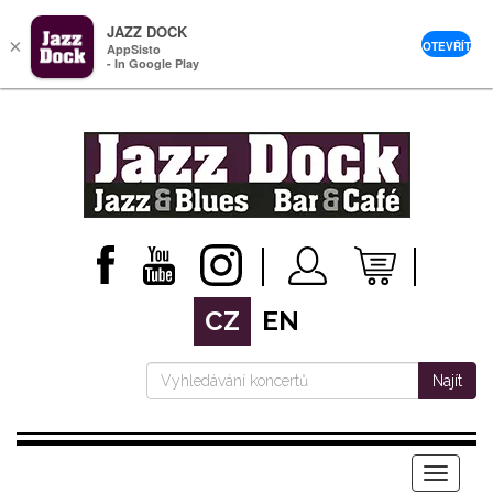
JAZZ DOCK
×
OTEVŘÍT
AppSisto
- In Google Play
CZ
EN
Najít
Menu