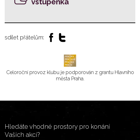
vstupenka
sdílet přátelům:
Celoroční provoz klubu je podporován z grantu Hlavního
města Praha.
Hledáte vhodné prostory pro konání
Vašich akcí?