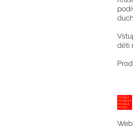
podí
duch
Vstu
děti 
Prod
Web 