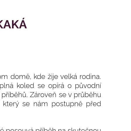
 KAKÁ
m domě, kde žije velká rodina.
 plná koled se opírá o původní
ch příběhů. Zároveň se v průběhu
, který se nám postupně před
vé posouvá příběh na skutečnou