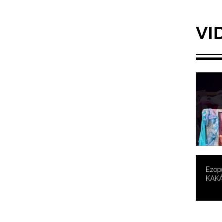
VI
Ezopo
KAK