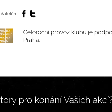
 přátelům:
Celoroční provoz klubu je podp
Praha.
ory pro konání Vašich akcí