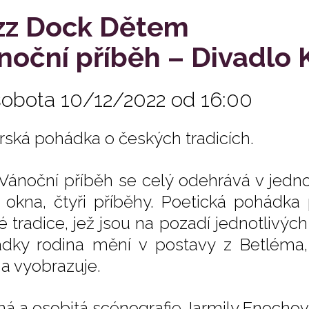
zz Dock Dětem
noční příběh – Divadlo
sobota 10/12/2022 od 16:00
rská pohádka o českých tradicích.
Vánoční příběh se celý odehrává v jedno
i okna, čtyři příběhy. Poetická pohádka
é tradice, jež jsou na pozadí jednotlivý
dky rodina mění v postavy z Betléma
a vyobrazuje.
ná a osobitá scénografie Jarmily Enocho