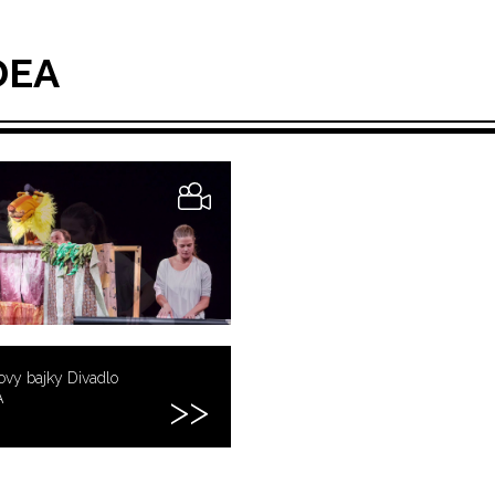
DEA
vy bajky Divadlo
Á