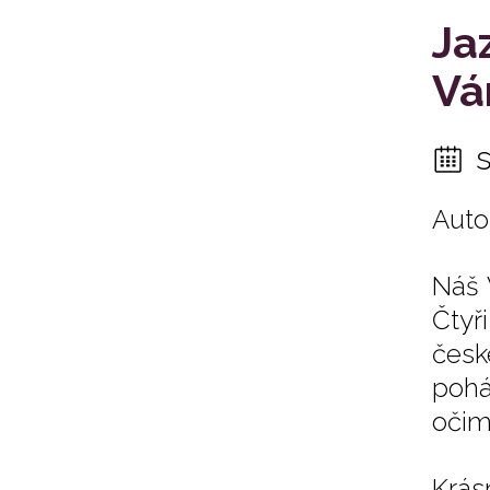
Ja
Vá
Auto
Náš 
Čtyř
česk
pohá
očim
Krás