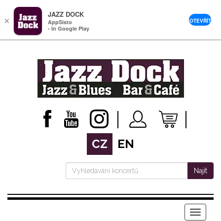
JAZZ DOCK
×
OTEVŘÍT
AppSisto
- In Google Play
CZ
EN
Najít
Menu