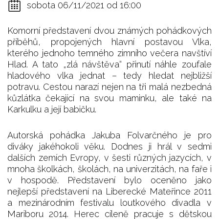
sobota 06/11/2021 od 16:00
Komorní představení dvou známých pohádkových
příběhů, propojených hlavní postavou Vlka,
kterého jednoho temného zimního večera navštíví
Hlad. A tato „zlá návštěva“ přinutí náhle zoufale
hladového vlka jednat – tedy hledat nejbližší
potravu. Cestou narazí nejen na tři malá nezbedná
kůzlátka čekající na svou maminku, ale také na
Karkulku a její babičku.
Autorská pohádka Jakuba Folvarčného je pro
diváky jakéhokoli věku. Dodnes ji hrál v sedmi
dalších zemích Evropy, v šesti různých jazycích, v
mnoha školkách, školách, na univerzitách, na faře i
v hospodě. Představení bylo oceněno jako
nejlepší představení na Liberecké Mateřince 2011
a mezinárodním festivalu loutkového divadla v
Mariboru 2014. Herec cíleně pracuje s dětskou