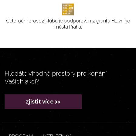
Celoroční provoz klubu je podporován z grantu Hlavního
města Praha.
Hledáte vhodné prostory pro konání
Vašich akcí?
zjistit více >>