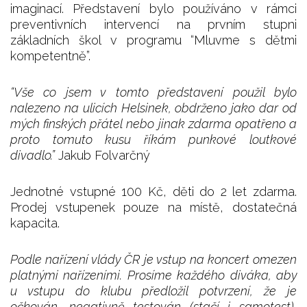
imaginací. Představení bylo používáno v rámci
preventivních intervencí na prvním stupni
základních škol v programu “Mluvme s dětmi
kompetentně”.
“Vše co jsem v tomto představení použil bylo
nalezeno na ulicích Helsinek, obdrženo jako dar od
mých finských přátel nebo jinak zdarma opatřeno a
proto tomuto kusu říkám punkové loutkové
divadlo.”
Jakub Folvarčný
Jednotné vstupné 100 Kč, děti do 2 let zdarma.
Prodej vstupenek pouze na místě, dostatečná
kapacita.
Podle nařízení vlády ČR je vstup na koncert omezen
platnými nařízeními. Prosíme každého diváka, aby
u vstupu do klubu předložil potvrzení, že je
očkován, negativně testován (stačí i samotest),