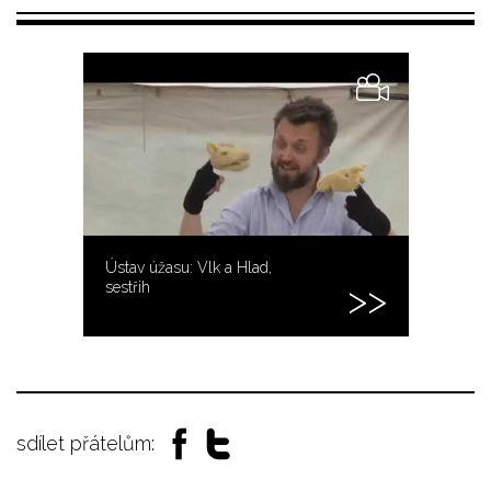
Ústav úžasu: Vlk a Hlad,
sestřih
sdílet přátelům: