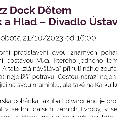
zz Dock Dětem
k a Hlad – Divadlo Ústa
sobota 21/10/2023 od 16:00
rní představení dvou známých pohád
ní postavou Vlka, kterého jednoho te
. A tato „zlá návštěva“ přinutí náhle zouf
at nejbližší potravu. Cestou narazí neje
jící na svou maminku, ale také na Karkulku
rská pohádka Jakuba Folvarčného je pro 
rál v sedmi dalších zemích Evropy, v š