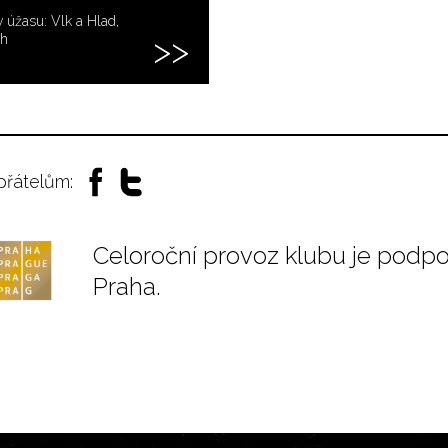
 úžasu: Vlk a Hlad,
ih
 přátelům:
Celoroční provoz klubu je podp
Praha.