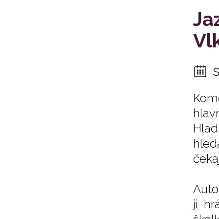
Ja
Vl
Komo
hlav
Hlad
hled
čeka
Auto
ji h