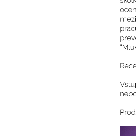
škol
oce
mezi
pra
prev
“Mlu
Rece
Vstu
nebo 
Prod