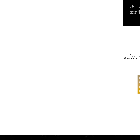
Ústav
sestř
sdílet