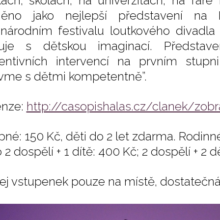
kách, školách, na univerzitách, na faře
něno jako nejlepší představení na 
národním festivalu loutkového divadla 
cuje s dětskou imaginací. Představ
entivních intervencí na prvním stupn
vme s dětmi kompetentně”.
nze:
http://casopishalas.cz/clanek/zobr
pné: 150 Kč, děti do 2 let zdarma. Rodinné
2 dospělí + 1 dítě: 400 Kč; 2 dospělí + 2 dě
ej vstupenek pouze na místě, dostatečná