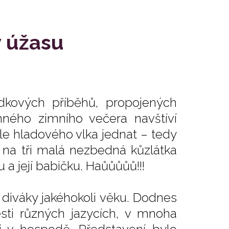
v úžasu
kových příběhů, propojených
mného zimního večera navštíví
ale hladového vlka jednat – tedy
n na tři malá nezbedná kůzlátka
 a její babičku. Haůůůůů!!!
diváky jakéhokoli věku. Dodnes
esti různých jazycích, v mnoha