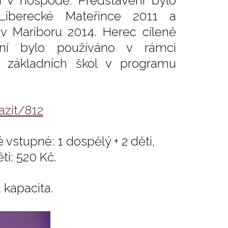
 i v hospodě. Představení bylo
Liberecké Mateřince 2011 a
v Mariboru 2014. Herec cíleně
ení bylo používáno v rámci
i základních škol v programu
azit/812
 vstupné: 1 dospělý + 2 děti,
ti: 520 Kč.
 kapacita.