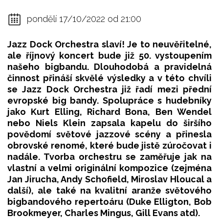
pondělí 17/10/2022 od 21:00
Jazz Dock Orchestra slaví! Je to neuvěřitelné,
ale říjnový koncert bude již 50. vystoupením
našeho bigbandu. Dlouhodobá a pravidelná
činnost přináší skvělé výsledky a v této chvíli
se Jazz Dock Orchestra již řadí mezi přední
evropské big bandy. Spolupráce s hudebníky
jako Kurt Elling, Richard Bona, Ben Wendel
nebo Niels Klein zapsala kapelu do širšího
povědomí světové jazzové scény a přinesla
obrovské renomé, které bude jistě zúročovat i
nadále. Tvorba orchestru se zaměřuje jak na
vlastní a velmi originální kompozice (zejména
Jan Jirucha, Andy Schofield, Miroslav Hloucal a
další), ale také na kvalitní aranže světového
bigbandového repertoáru (Duke Elligton, Bob
Brookmeyer, Charles Mingus, Gill Evans atd).