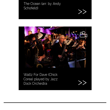
The Ocean (arr. by Andy
Schofield)
Waltz For Dave (Chick
Corea) played by Jazz
Dock Orchestra