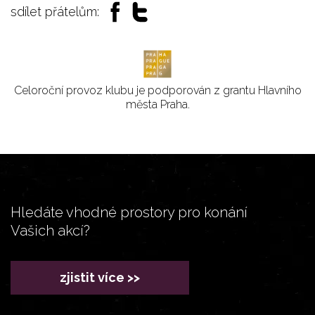
sdílet přátelům:
Celoroční provoz klubu je podporován z grantu Hlavního
města Praha.
Hledáte vhodné prostory pro konání
Vašich akcí?
zjistit více >>