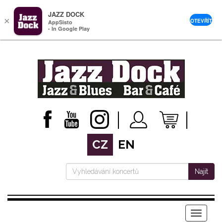
JAZZ DOCK
×
OTEVŘÍT
AppSisto
- In Google Play
CZ
EN
Najít
Menu