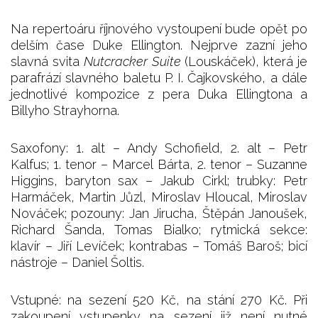
Na repertoáru říjnového vystoupení bude opět po
delším čase Duke Ellington. Nejprve zazní jeho
slavná svita
Nutcracker Suite
(Louskáček), která je
parafrází slavného baletu P. I. Čajkovského, a dále
jednotlivé kompozice z pera Duka Ellingtona a
Billyho Strayhorna.
Saxofony: 1. alt – Andy Schofield, 2. alt – Petr
Kalfus; 1. tenor – Marcel Bárta, 2. tenor – Suzanne
Higgins, baryton sax – Jakub Cirkl; trubky: Petr
Harmáček, Martin Jůzl, Miroslav Hloucal, Miroslav
Nováček; pozouny: Jan Jirucha, Štěpán Janoušek,
Richard Šanda, Tomas Bialko; rytmická sekce:
klavír – Jiří Levíček; kontrabas – Tomáš Baroš; bicí
nástroje – Daniel Šoltis.
Vstupné: na sezení 520 Kč, na stání 270 Kč. Při
zakoupení vstupenky na sezení již není nutné