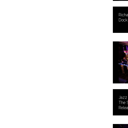
Rich
Dock
Jazz 
The 
Relea