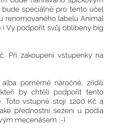
 bude speciálně pro tento účel
 u renomovaného labelu Animal
 i Vy podpořit svůj oblíbený big
č. Při zakoupení vstupenky na
 alba poměrně náročné, zřídili
teří by chtěli podpořit tento
 Toto vstupné stojí 1200 Kč a
aké přednostní sezení u podia
zovým mecenášem :-)