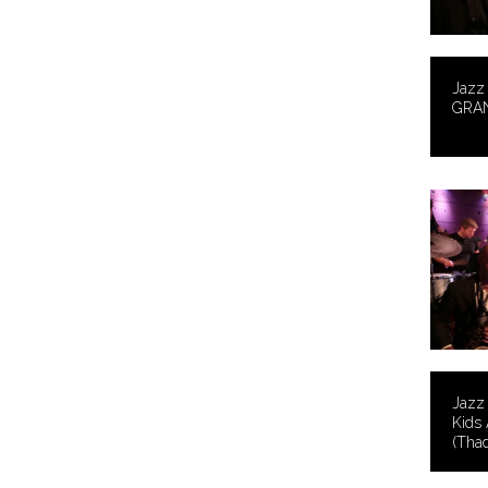
Jazz 
GRA
Jazz 
Kids 
(Thad