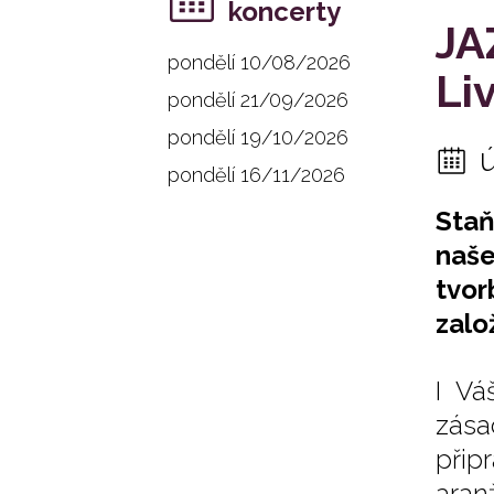
koncerty
JA
pondělí 10/08/2026
Li
pondělí 21/09/2026
pondělí 19/10/2026
pondělí 16/11/2026
Staň
naše
tvor
zalo
I Vá
zása
přip
aran