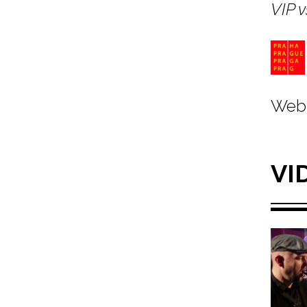
VIP 
Web 
VI