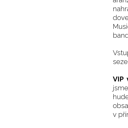
nahr
dove
Musi
band
Vstu
seze
VIP 
jsme
hude
obsa
v př