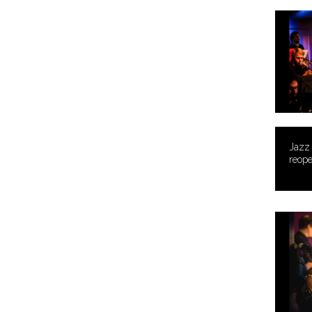
Jazz
reope