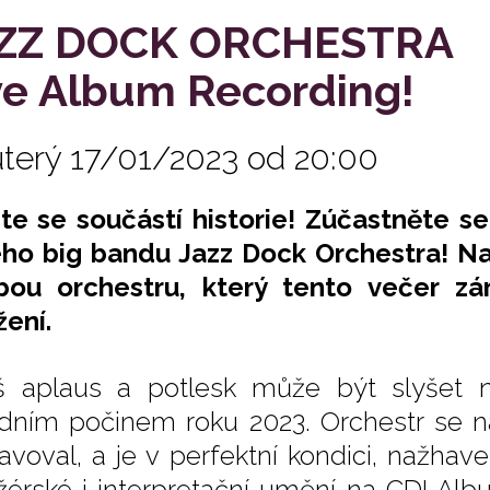
ZZ DOCK ORCHESTRA
ve Album Recording!
úterý 17/01/2023 od 20:00
te se součástí historie! Zúčastněte se
ho big bandu Jazz Dock Orchestra! Na 
bou orchestru, který tento večer zá
žení.
š aplaus a potlesk může být slyšet n
dním počinem roku 2023. Orchestr se na
ravoval, a je v perfektní kondici, nažh
žérské i interpretační umění na CD! A