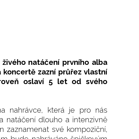
 živého natáčení prvního alba
koncertě zazní průřez vlastní
roveň oslaví 5 let od svého
a nahrávce, která je pro nás
 natáčení dlouho a intenzivně
aven zaznamenat své kompoziční,
lbum bude nahráváno špičkovým