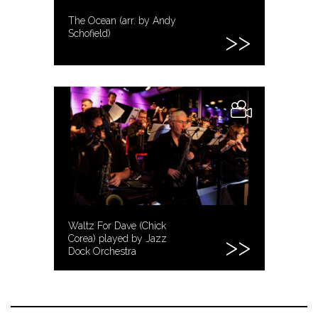
The Ocean (arr. by Andy
Schofield)
Waltz For Dave (Chick
Corea) played by Jazz
Dock Orchestra