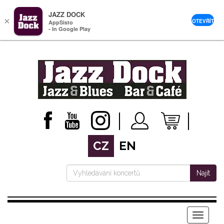
JAZZ DOCK
×
OTEVŘÍT
AppSisto
- In Google Play
CZ
EN
Najít
Menu