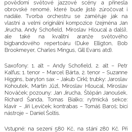
povědomí světové jazzové scény a přinesla
obrovské renomé, které bude jistě zúročovat i
nadále. Tvorba orchestru se zaměřuje jak na
vlastní a velmi originální kompozice (zejména Jan
Jirucha, Andy Schofield, Miroslav Hloucal a další),
ale také na kvalitní aranže světového
bigbandového repertoáru (Duke Elligton, Bob
Brookmeyer, Charles Mingus, Gill Evans atd).
Saxofony: 1. alt – Andy Schofield, 2. alt – Petr
Kalfus; 1. tenor – Marcel Bárta, 2. tenor – Suzanne
Higgins, baryton sax – Jakub Cirkl; trubky: Jaroslav
Kohoutek, Martin Jůzl, Miroslav Hloucal, Miroslav
Nováček; pozouny: Jan Jirucha, Štěpán Janoušek,
Richard Šanda, Tomas Bialko; rytmická sekce:
klavír – Jiří Levíček; kontrabas – Tomáš Baroš; bicí
nástroje – Daniel Šoltis.
Vstupné: na sezení 580 Kč, na stání 280 Kč. Při