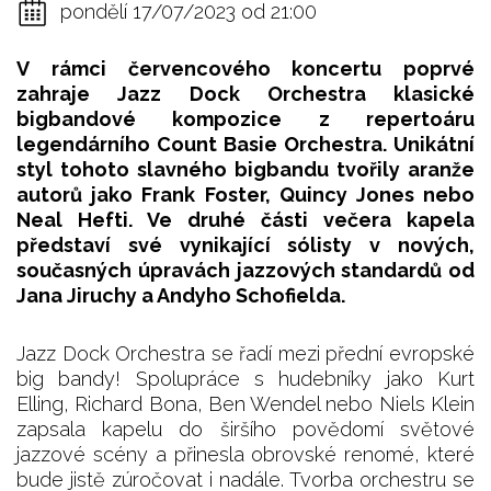
pondělí 17/07/2023 od 21:00
V rámci červencového koncertu poprvé
zahraje Jazz Dock Orchestra klasické
bigbandové kompozice z repertoáru
legendárního Count Basie Orchestra. Unikátní
styl tohoto slavného bigbandu tvořily aranže
autorů jako Frank Foster, Quincy Jones nebo
Neal Hefti. Ve druhé části večera kapela
představí své vynikající sólisty v nových,
současných úpravách jazzových standardů od
Jana Jiruchy a Andyho Schofielda.
Jazz Dock Orchestra se řadí mezi přední evropské
big bandy! Spolupráce s hudebníky jako Kurt
Elling, Richard Bona, Ben Wendel nebo Niels Klein
zapsala kapelu do širšího povědomí světové
jazzové scény a přinesla obrovské renomé, které
bude jistě zúročovat i nadále. Tvorba orchestru se