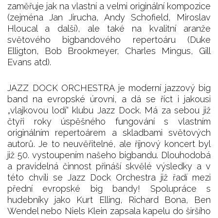
zaměřuje jak na vlastní a velmi originální kompozice
(zejména Jan Jirucha, Andy Schofield, Miroslav
Hloucal a další), ale také na kvalitní aranže
světového bigbandového repertoáru (Duke
Elligton, Bob Brookmeyer, Charles Mingus, Gill
Evans atd).
JAZZ DOCK ORCHESTRA je moderní jazzový big
band na evropské úrovni, a dá se říct i jakousi
„vlajkovou lodí“ klubu Jazz Dock. Má za sebou již
čtyři roky úspěšného fungování s vlastním
originálním repertoárem a skladbami světových
autorů. Je to neuvěřitelné, ale říjnový koncert byl
již 50. vystoupením našeho bigbandu. Dlouhodobá
a pravidelná činnost přináší skvělé výsledky a v
této chvíli se Jazz Dock Orchestra již řadí mezi
přední evropské big bandy! Spolupráce s
hudebníky jako Kurt Elling, Richard Bona, Ben
Wendel nebo Niels Klein zapsala kapelu do širšího