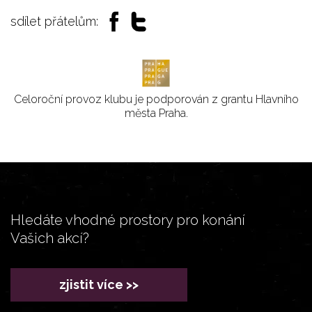
sdílet přátelům:
Celoroční provoz klubu je podporován z grantu Hlavního
města Praha.
Hledáte vhodné prostory pro konání
Vašich akcí?
zjistit více >>