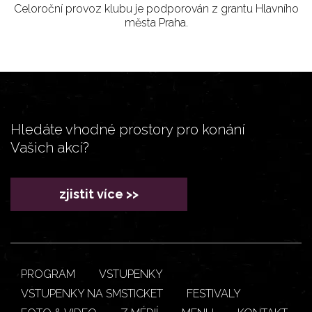
Celoroční provoz klubu je podporován z grantu Hlavního
města Praha.
Hledáte vhodné prostory pro konání
Vašich akcí?
zjistit více >>
PROGRAM
VSTUPENKY
VSTUPENKY NA SMSTICKET
FESTIVALY