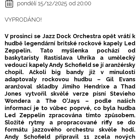
pondělí 15/12/2025 od 20:00
VYPRODÁNO!
V prosinci se Jazz Dock Orchestra opět vrátí k
hudbě legendární britské rockové kapely Led
Zeppelin. Tato myšlenka pochází od
baskytaristy Rastislava Uhríka a umělecký
vedoucí kapely Andy Schofield se jí aranžérsky
chopil. Ačkoli big bandy již v minulosti
adaptovaly rockovou hudbu – Gil Evans
aranžoval skladby Jimiho Hendrixe a Thad
Jones vytvořil skvělé verze písní Stevieho
Wondera a The O'Jays – podle našich
informací je to vůbec poprvé, co byla hudba
Led Zeppelin zpracována tímto způsobem.
Složité rytmy a propracované riffy se do
formátu jazzového orchestru skvěle hodí.
Andy Schofield připravil 11 zcela nových