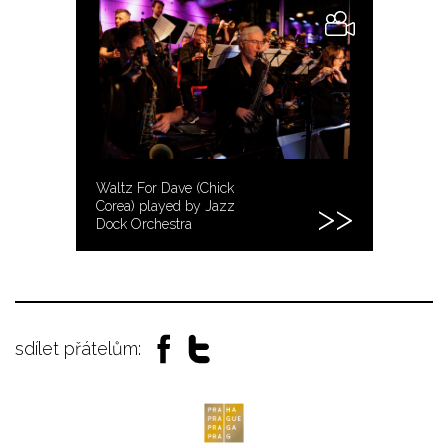
Waltz For Dave (Chick
Corea) played by Jazz
Dock Orchestra
sdílet přátelům: