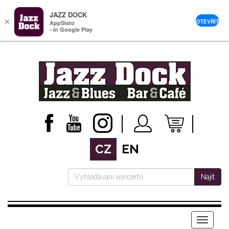
JAZZ DOCK
×
OTEVŘÍT
AppSisto
- In Google Play
CZ
EN
Najít
Menu