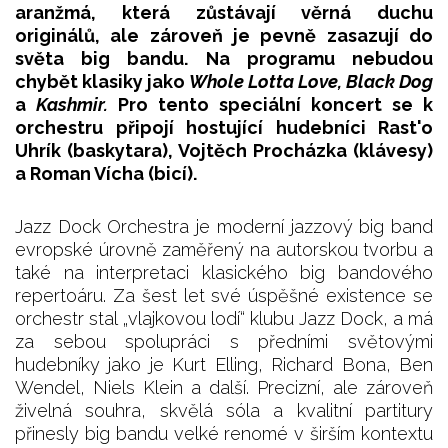
aranžmá, která zůstávají věrná duchu
originálů, ale zároveň je pevně zasazují do
světa big bandu. Na programu nebudou
chybět klasiky jako
Whole Lotta Love, Black Dog
a
Kashmir.
Pro tento speciální koncert se k
orchestru připojí hostující hudebníci Rast'o
Uhrík (baskytara), Vojtěch Procházka (klávesy)
a Roman Vícha (bicí).
Jazz Dock Orchestra je moderní jazzový big band
evropské úrovně zaměřený na autorskou tvorbu a
také na interpretaci klasického big bandového
repertoáru. Za šest let své úspěšné existence se
orchestr stal „vlajkovou lodí“ klubu Jazz Dock, a má
za sebou spolupráci s předními světovými
hudebníky jako je Kurt Elling, Richard Bona, Ben
Wendel, Niels Klein a další. Precizní, ale zároveň
živelná souhra, skvělá sóla a kvalitní partitury
přinesly big bandu velké renomé v širším kontextu