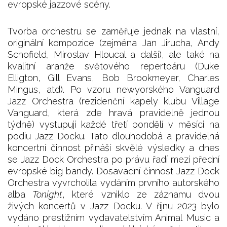
evropské jazzové scény.
Tvorba orchestru se zaměřuje jednak na vlastní,
originální kompozice (zejména Jan Jirucha, Andy
Schofield, Miroslav Hloucal a další), ale také na
kvalitní aranže světového repertoáru (Duke
Elligton, Gill Evans, Bob Brookmeyer, Charles
Mingus, atd). Po vzoru newyorského Vanguard
Jazz Orchestra (rezidenční kapely klubu Village
Vanguard, která zde hravá pravidelně jednou
týdně) vystupují každé třetí pondělí v měsíci na
podiu Jazz Docku. Tato dlouhodobá a pravidelná
koncertní činnost přináší skvělé výsledky a dnes
se Jazz Dock Orchestra po právu řadí mezi přední
evropské big bandy. Dosavadní činnost Jazz Dock
Orchestra vyvrcholila vydáním prvního autorského
alba
Tonight
, které vzniklo ze záznamu dvou
živých koncertů v Jazz Docku. V říjnu 2023 bylo
vydáno prestižním vydavatelstvím Animal Music a