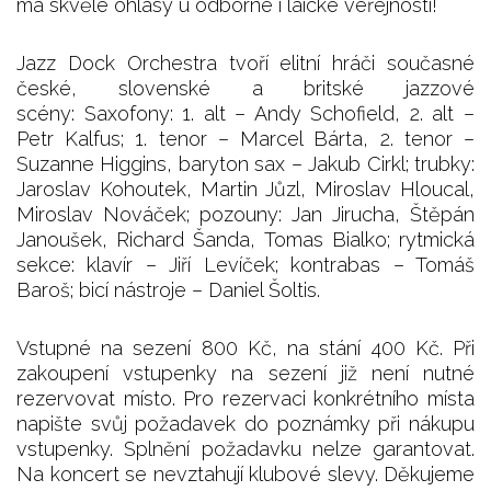
má skvělé ohlasy u odborné i laické veřejnosti!
Jazz Dock Orchestra tvoří elitní hráči současné
české, slovenské a britské jazzové
scény: Saxofony: 1. alt – Andy Schofield, 2. alt –
Petr Kalfus; 1. tenor – Marcel Bárta, 2. tenor –
Suzanne Higgins, baryton sax – Jakub Cirkl; trubky:
Jaroslav Kohoutek, Martin Jůzl, Miroslav Hloucal,
Miroslav Nováček; pozouny: Jan Jirucha, Štěpán
Janoušek, Richard Šanda, Tomas Bialko; rytmická
sekce: klavír – Jiří Levíček; kontrabas – Tomáš
Baroš; bicí nástroje – Daniel Šoltis.
Vstupné na sezení 800 Kč, na stání 400 Kč. Při
zakoupení vstupenky na sezení již není nutné
rezervovat místo. Pro rezervaci konkrétního místa
napište svůj požadavek do poznámky při nákupu
vstupenky. Splnění požadavku nelze garantovat.
Na koncert se nevztahují klubové slevy. Děkujeme