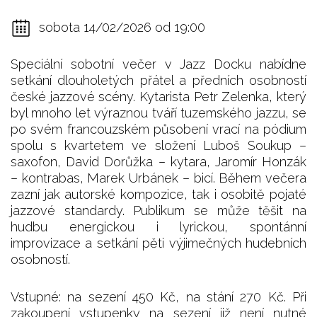
sobota 14/02/2026 od 19:00
Speciální sobotní večer v Jazz Docku nabídne
setkání dlouholetých přátel a předních osobností
české jazzové scény. Kytarista Petr Zelenka, který
byl mnoho let výraznou tváří tuzemského jazzu, se
po svém francouzském působení vrací na pódium
spolu s kvartetem ve složení Luboš Soukup –
saxofon, David Dorůžka – kytara, Jaromír Honzák
– kontrabas, Marek Urbánek – bicí. Během večera
zazní jak autorské kompozice, tak i osobitě pojaté
jazzové standardy. Publikum se může těšit na
hudbu energickou i lyrickou, spontánní
improvizace a setkání pěti výjimečných hudebních
osobností.
Vstupné: na sezení 450 Kč, na stání 270 Kč. Při
zakoupení vstupenky na sezení již není nutné