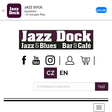
JAZZ DOCK
×
OTEVŘÍT
AppSisto
- In Google Play
CZ
EN
Najít
Menu