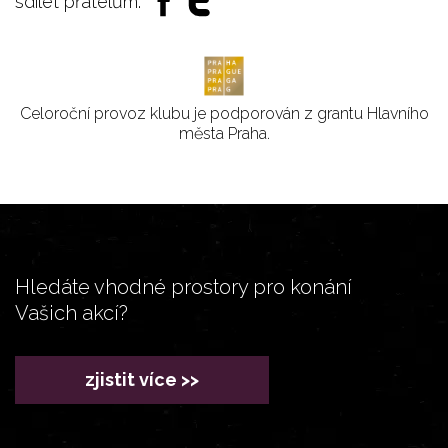
sdílet přátelům:
Celoroční provoz klubu je podporován z grantu Hlavního
města Praha.
Hledáte vhodné prostory pro konání
Vašich akcí?
zjistit více >>