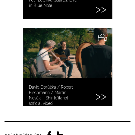
in Blue Note
David Dorůžka / Robert
Fischmann / Martin
Novák – Shir le'ilanot
(official video)