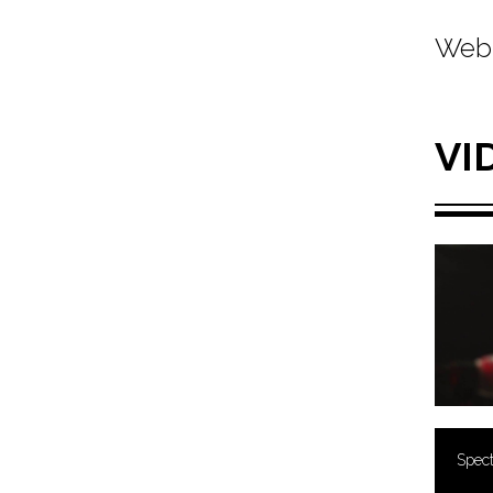
Web 
VI
Spect