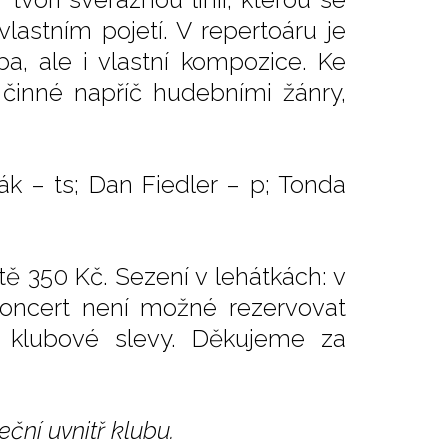
vlastním pojetí. V repertoáru je
, ale i vlastní kompozice. Ke
 činné napříč hudebními žánry,
 Žák – ts; Dan Fiedler – p; Tonda
tě 350 Kč. Sezení v lehátkách: v
koncert není možné rezervovat
í klubové slevy. Děkujeme za
ční uvnitř klubu.