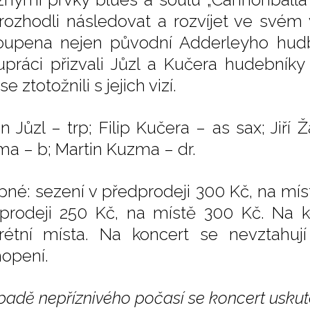
 rozhodli následovat a rozvíjet ve svém 
oupena nejen původní Adderleyho hudba
upráci přizvali Jůzl a Kučera hudebníky
 se ztotožnili s jejich vizí.
in Jůzl – trp; Filip Kučera – as sax; Jiří
ma – b; Martin Kuzma – dr.
pné: sezení v předprodeji 300 Kč, na mís
prodeji 250 Kč, na místě 300 Kč. Na 
rétní místa. Na koncert se nevztahuj
opení.
padě nepříznivého počasí se koncert uskute