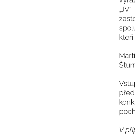
„JV“
zast
spol
kteří
Mart
Štur
Vstu
před
konk
poch
V pří