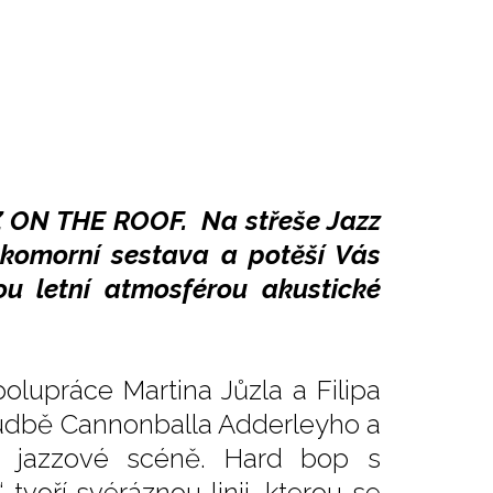
Z ON THE ROOF. Na střeše Jazz
 komorní sestava a potěší Vás
ou letní atmosférou akustické
polupráce Martina Jůzla a Filipa
hudbě Cannonballa Adderleyho a
é jazzové scéně. Hard bop s
tvoří svéráznou linii, kterou se