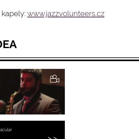
kapely:
www.jazzvolunteers.cz
DEA
acular