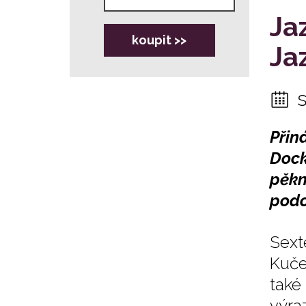
Ja
koupit >>
Ja
Přin
Dock
pěkn
podo
Sext
Kuče
také
výra