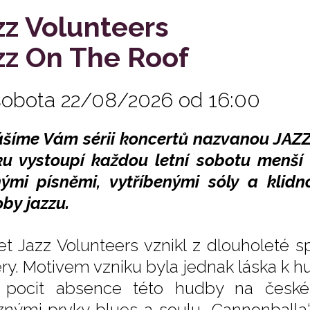
zz Volunteers
zz On The Roof
sobota 22/08/2026 od 16:00
ášíme Vám sérii koncertů nazvanou JAZ
u vystoupí každou letní sobotu menší
ými písněmi, vytříbenými sóly a klidn
by jazzu.
et Jazz Volunteers vznikl z dlouholeté s
ry. Motivem vzniku byla jednak láska k 
 pocit absence této hudby na česk
znými prvky blues a soulu „Cannonballa“ 