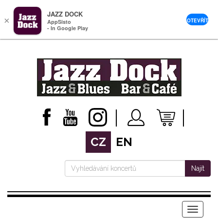
JAZZ DOCK
×
OTEVŘÍT
AppSisto
- In Google Play
CZ
EN
Najít
Menu