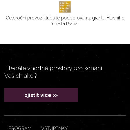
Celoroční provoz klubu je podporován z grantu Hlavního
města Praha.
Hledáte vhodné prostory pro konání
Vašich akcí?
zjistit více >>
PROGRAM
VSTUPENKY