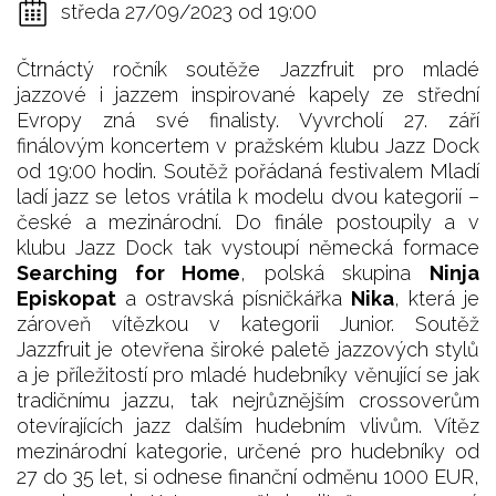
středa 27/09/2023 od 19:00
Čtrnáctý ročník soutěže Jazzfruit pro mladé
jazzové i jazzem inspirované kapely ze střední
Evropy zná své finalisty. Vyvrcholí 27. září
finálovým koncertem v pražském klubu Jazz Dock
od 19:00 hodin. Soutěž pořádaná festivalem Mladí
ladí jazz se letos vrátila k modelu dvou kategorií –
české a mezinárodní. Do finále postoupily a v
klubu Jazz Dock tak vystoupí německá formace
Searching for Home
, polská skupina
Ninja
Episkopat
a ostravská písničkářka
Nika
, která je
zároveň vítězkou v kategorii Junior. Soutěž
Jazzfruit je otevřena široké paletě jazzových stylů
a je příležitostí pro mladé hudebníky věnující se jak
tradičnímu jazzu, tak nejrůznějším crossoverům
otevírajících jazz dalším hudebním vlivům. Vítěz
mezinárodní kategorie, určené pro hudebníky od
27 do 35 let, si odnese finanční odměnu 1000 EUR,