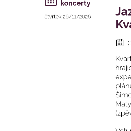
koncerty
Ja
čtvrtek 26/11/2026
Kv
Kvar
hraj
expe
plán
Šimo
Maty
(zpěv
Vstu