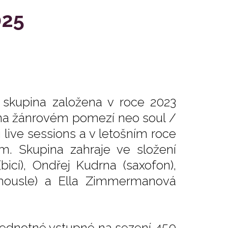
025
 skupina založena v roce 2023
se na žánrovém pomezí neo soul /
 live sessions a v letošním roce
m. Skupina zahraje ve složení
icí), Ondřej Kudrna (saxofon),
(housle) a Ella Zimmermanová
 Jednotné vstupné na sezení 450