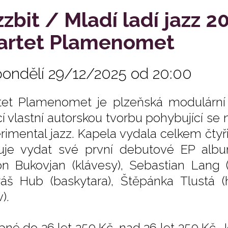
zzbit / Mladí ladí jazz 2
artet Plamenomet
pondělí 29/12/2025 od 20:00
tet Plamenomet je plzeňská modulární
ící vlastní autorskou tvorbu pohybující 
rimental jazz. Kapela vydala celkem čtyři
uje vydat své první debutové EP albu
n Bukovjan (klávesy), Sebastian Lang (b
áš Hub (baskytara), Štěpánka Tlustá 
).
pné do 26 let 250 Kč, nad 26 let 350 Kč.