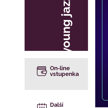
young jazz
On-line
vstupenka
Další