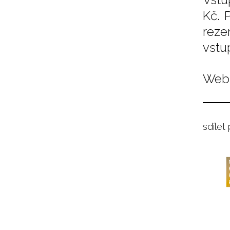
Kč. 
reze
vstu
Web 
sdílet