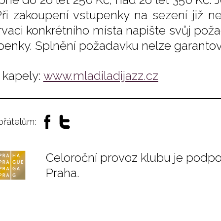
Při zakoupení vstupenky na sezení již n
rvaci konkrétního místa napište svůj po
penky. Splnění požadavku nelze garantov
kapely:
www.mladiladijazz.cz
 přátelům:
Celoroční provoz klubu je podp
Praha.