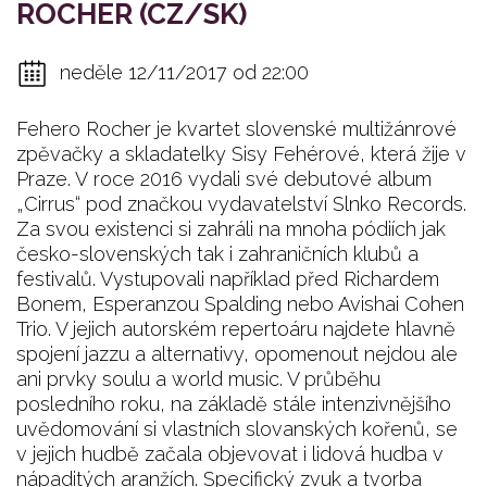
ROCHER (CZ/SK)
neděle 12/11/2017 od 22:00
Fehero Rocher je kvartet slovenské multižánrové
zpěvačky a skladatelky Sisy Fehérové, která žije v
Praze. V roce 2016 vydali své debutové album
„Cirrus“ pod značkou vydavatelství Slnko Records.
Za svou existenci si zahráli na mnoha pódiích jak
česko-slovenských tak i zahraničních klubů a
festivalů. Vystupovali například před Richardem
Bonem, Esperanzou Spalding nebo Avishai Cohen
Trio. V jejich autorském repertoáru najdete hlavně
spojení jazzu a alternativy, opomenout nejdou ale
ani prvky soulu a world music. V průběhu
posledního roku, na základě stále intenzivnějšího
uvědomování si vlastních slovanských kořenů, se
v jejich hudbě začala objevovat i lidová hudba v
nápaditých aranžích. Specifický zvuk a tvorba