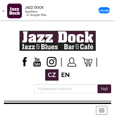
JAZZ DOCK
×
OTEVŘÍT
AppSisto
- In Google Play
CZ
EN
Najít
Menu