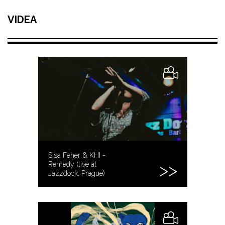
VIDEA
Sisa Feher & KHI -
Remedy (live at
Jazzdock, Prague)