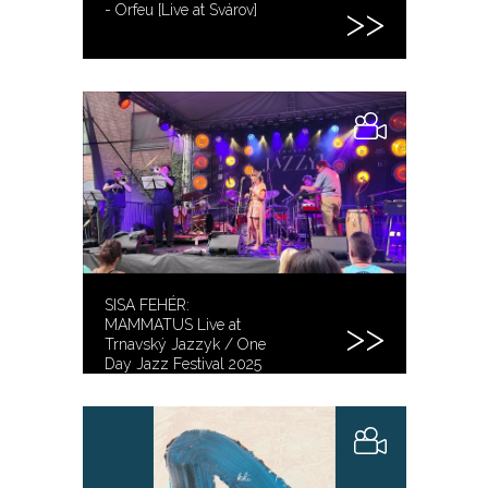
- Orfeu [Live at Svárov]
SISA FEHÉR:
MAMMATUS Live at
Trnavský Jazzyk / One
Day Jazz Festival 2025