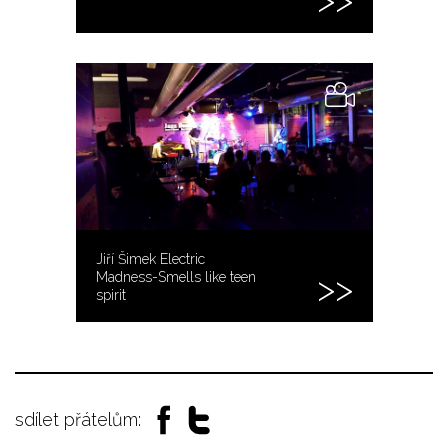
Jiří Šimek Electric
Madness-Smells like teen
spirit
sdílet přátelům: