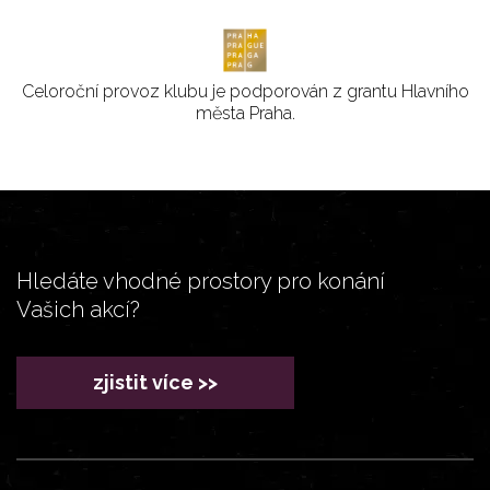
Celoroční provoz klubu je podporován z grantu Hlavního
města Praha.
Hledáte vhodné prostory pro konání
Vašich akcí?
zjistit více >>