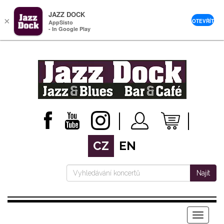
JAZZ DOCK
×
OTEVŘÍT
AppSisto
- In Google Play
CZ
EN
Najít
Menu