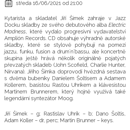
středa 16/06/2021 od 21:00
Kytarista a skladatel Jiří Šimek zahraje v Jazz
Docku skladby ze svého debutového alba
Electric
Madness
, které vydalo progresivní vydavatelství
Amplión Records. CD obsahuje výhradně autorské
skladby, které se stylově pohybují na pomezí
jazzu, funku, fusion a drum´n´bassu, ale koncertně
skupina ještě hrává několik originálně pojatých
převzatých skladeb (John Scofield, Charlie Hunter,
Nirvana). Jiřího Šimka doprovodí hvězdná sestava
s dvěma bubeníky Danielem Šoltisem a Adamem
Kollerem, basistou Rasťou Uhríkem a klávesistou
Martinem Brunnerem, který hojně využívá také
legendární syntezátor Moog.
Jiří Šimek – g; Rastislav Uhrik – b; Dano Šoltis,
Adam Koller – dr, perc; Martin Brunner – keys.