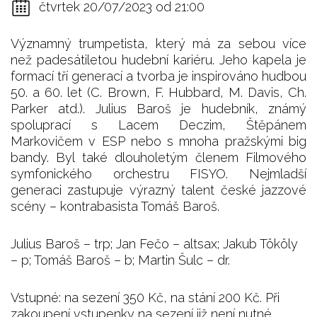
čtvrtek 20/07/2023 od 21:00
Významný trumpetista, který má za sebou více
než padesátiletou hudební kariéru. Jeho kapela je
formací tří generací a tvorba je inspirováno hudbou
50. a 60. let (C. Brown, F. Hubbard, M. Davis, Ch.
Parker atd.). Julius Baroš je hudebník, známý
spoluprací s Lacem Deczim, Štěpánem
Markovičem v ESP nebo s mnoha pražskými big
bandy. Byl také dlouholetým členem Filmového
symfonického orchestru FISYO. Nejmladší
generaci zastupuje výrazný talent české jazzové
scény – kontrabasista Tomáš Baroš.
Julius Baroš – trp; Jan Fečo – altsax; Jakub Tököly
– p; Tomáš Baroš – b; Martin Šulc – dr.
Vstupné: na sezení 350 Kč, na stání 200 Kč. Při
zakoupení vstupenky na sezení již není nutné