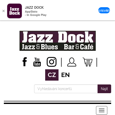
JAZZ DOCK
×
OTEVŘÍT
AppSisto
- In Google Play
CZ
EN
Najít
Menu