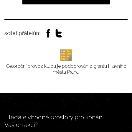
sdílet přátelům:
Celoroční provoz klubu je podporován z grantu Hlavního
města Praha.
Hledáte vhodné prostory pro konání
Vašich akcí?