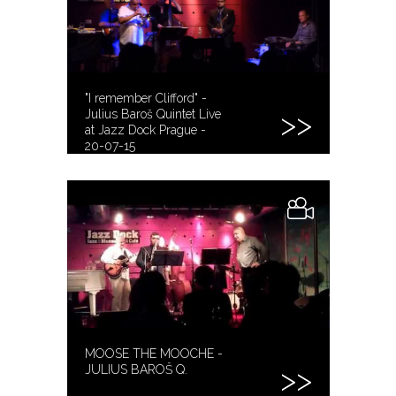
"I remember Clifford" -
Julius Baroš Quintet Live
at Jazz Dock Prague -
20-07-15
MOOSE THE MOOCHE -
JULIUS BAROŠ Q.