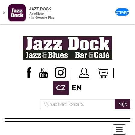
JAZZ DOCK
×
OTEVŘÍT
AppSisto
- In Google Play
CZ
EN
Najít
Menu