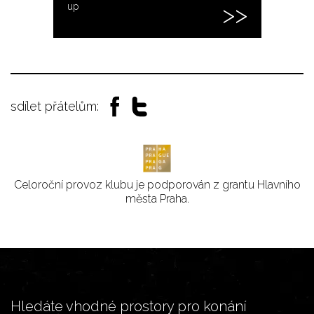
up
sdílet přátelům:
Celoroční provoz klubu je podporován z grantu Hlavního
města Praha.
Hledáte vhodné prostory pro konání