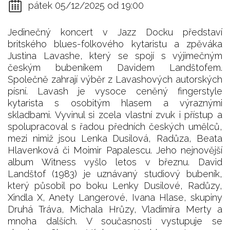
pátek 05/12/2025 od 19:00
Jedinečný koncert v Jazz Docku představí
britského blues-folkového kytaristu a zpěváka
Justina Lavashe, který se spojí s výjimečným
českým bubeníkem Davidem Landštofem.
Společně zahrají výběr z Lavashových autorských
písní. Lavash je vysoce ceněný fingerstyle
kytarista s osobitým hlasem a výraznými
skladbami. Vyvinul si zcela vlastní zvuk i přístup a
spolupracoval s řadou předních českých umělců,
mezi nimiž jsou Lenka Dusilová, Radůza, Beata
Hlavenková či Moimir Papalescu. Jeho nejnovější
album Witness vyšlo letos v březnu. David
Landštof (1983) je uznávaný studiový bubeník,
který působil po boku Lenky Dusilové, Radůzy,
Xindla X, Anety Langerové, Ivana Hlase, skupiny
Druhá Tráva, Michala Hrůzy, Vladimíra Merty a
mnoha dalších. V současnosti vystupuje se