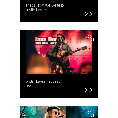
That's How We Write It-
Justin Lavash
Justin Lavash at Jazz
Dock