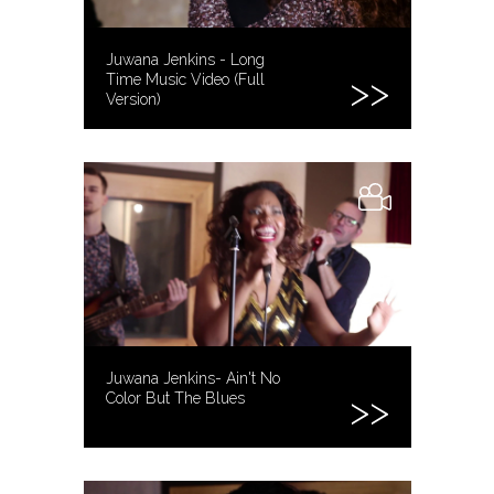
Juwana Jenkins - Long
Time Music Video (Full
Version)
Juwana Jenkins- Ain't No
Color But The Blues