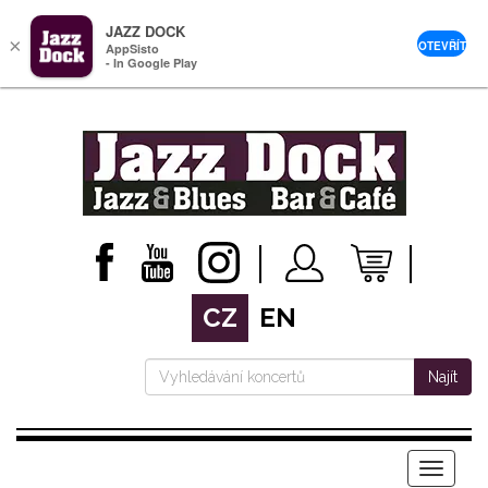
JAZZ DOCK
×
OTEVŘÍT
AppSisto
- In Google Play
CZ
EN
Najít
Menu