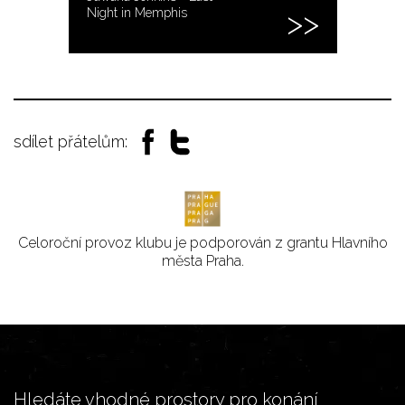
Night in Memphis
sdílet přátelům:
Celoroční provoz klubu je podporován z grantu Hlavního
města Praha.
Hledáte vhodné prostory pro konání