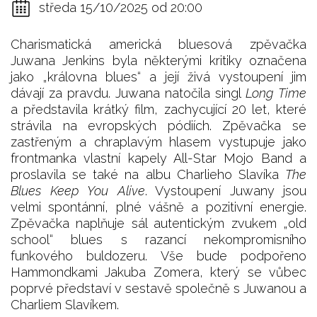
středa 15/10/2025 od 20:00
Charismatická americká bluesová zpěvačka
Juwana Jenkins byla některými kritiky označena
jako „královna blues“ a její živá vystoupení jim
dávají za pravdu. Juwana natočila singl
Long Time
a představila krátký film, zachycující 20 let, které
strávila na evropských pódiích. Zpěvačka se
zastřeným a chraplavým hlasem vystupuje jako
frontmanka vlastní kapely All-Star Mojo Band a
proslavila se také na albu Charlieho Slavíka
The
Blues Keep You Alive
. Vystoupení Juwany jsou
velmi spontánní, plné vášně a pozitivní energie.
Zpěvačka naplňuje sál autentickým zvukem „old
school“ blues s razancí nekompromisního
funkového buldozeru. Vše bude podpořeno
Hammondkami Jakuba Zomera, který se vůbec
poprvé představí v sestavě společně s Juwanou a
Charliem Slavíkem.