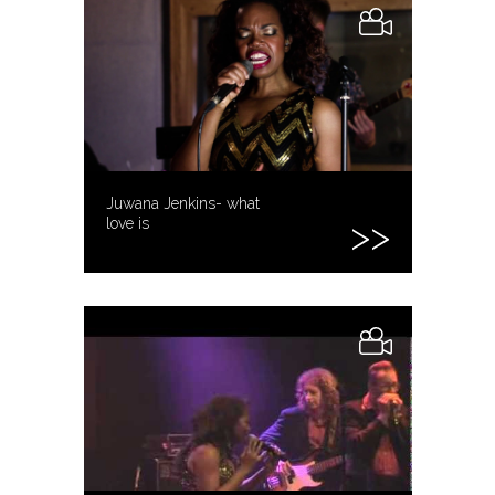
Juwana Jenkins- what
love is