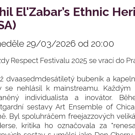
hil El'Zabar’s Ethnic H
SA)
neděle 29/03/2026 od 20:00
dy Respect Festivalu 2025 se vrací 
yž dvaasedmdesátiletý bubeník a kapeln
y se nehlásil k mainstreamu. Každým
aněný individualista a inovátor. Bě
tgardní sestavy Art Ensemble of Chica
ě. Byl spoluhráčem freejazzových velik
erse, kritika ho označovala za "renes
kových sestav s umělci jako Don Cherry, 