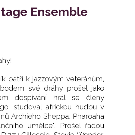
eritage Ensemble
do Prahy!
ík patří k jazzovým veteránům,
 bodem své dráhy prošel jako
hem dospívání hrál se členy
go, studoval africkou hudbu v
ánů Archieho Sheppa, Pharoaha
ančního umělce". Prošel řadou
Dizzy Gillespie, Stevie Wonder,