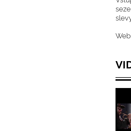
seze
slev
Web 
VI