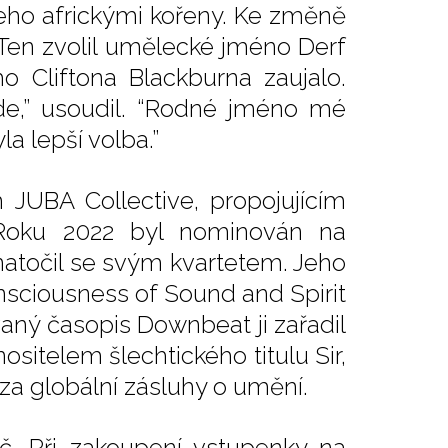
jeho africkými kořeny. Ke změně
 Ten zvolil umělecké jméno Derf
 Cliftona Blackburna zaujalo.
de,” usoudil. “Rodné jméno mé
la lepší volba.”
JUBA Collective, propojujícím
 Roku 2022 byl nominován na
atočil se svým kvartetem. Jeho
nsciousness of Sound and Spirit
aný časopis Downbeat ji zařadil
ositelem šlechtického titulu Sir,
 za globální zásluhy o umění.
č. Při zakoupení vstupenky na