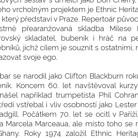
jeho vrcholným projektem je Ethnic Herit
a který představí v Praze. Repertoár půvo
strně přearanžovaná skladba Milese Da
rovský skladatel, bubeník i hráč na p
bníků, jichž cílem je souznít s ostatními,
azovat svoje ego.
abar se narodil jako Clifton Blackburn ro
ník. Koncem 60. let navštěvoval kurz
nášel například trumpetista Phil Cohra
tředí vstřebal i vliv osobností jako Lest
adgill. Počátkem 70. let se ocitl v Paří
 Marcela Marceaua, ale místo toho se r
hany. Roky 1974 založil Ethnic Heri