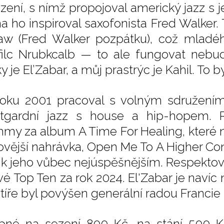
zení, s nímž propojoval americký jazz s 
a ho inspiroval saxofonista Fred Walker.
aw (Fred Walker pozpátku), což mladého
filc Nrubkcalb — to ale fungovat nebu
 je El’Zabar, a můj prastrýc je Kahil. To by
oku 2001 pracoval s volným sdružením 
tgardní jazz s house a hip-hopem.
my za album A Time For Healing, které n
ovější nahrávka, Open Me To A Higher Co
í k jeho vůbec nejúspěšnějším. Respektov
é Top Ten za rok 2024. El'Zabar je navíc n
ytíře byl povýšen generální radou Francie
pné na sezení 800 Kč, na stání 500 K