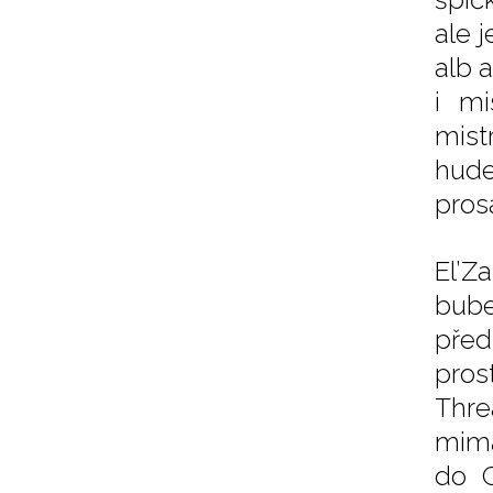
ale 
alb 
i mi
mist
hude
pros
El’Z
bube
před
pros
Thre
mima
do G