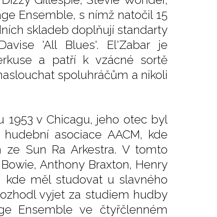
age Ensemble, s nímž natočil 15
dních skladeb doplňují standarty
vise 'All Blues'. El'Zabar je
erkuse a patří k vzácné sortě
 naslouchat spoluhráčům a nikoli
ku 1953 v Chicagu, jeho otec byl
y hudební asociace AACM, kde
n ze Sun Ra Arkestra. V tomto
er Bowie, Anthony Braxton, Henry
ži, kde měl studovat u slavného
ozhodl vyjet za studiem hudby
tage Ensemble ve čtyřčlenném