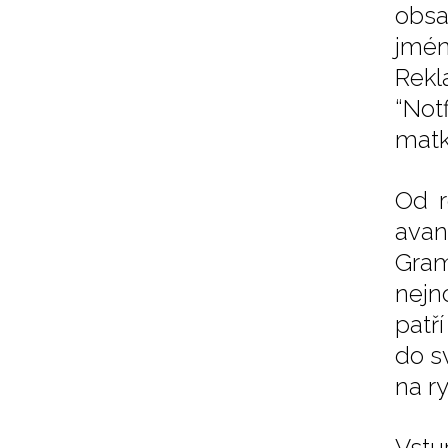
obsa
jmén
Rekl
“Not
matky
Od r
avan
Gram
nejn
patř
do sv
na r
Vstu