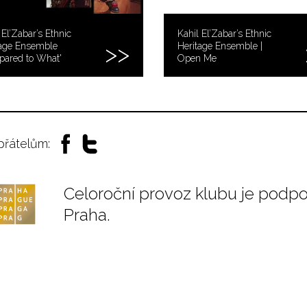
 El’Zabar’s Ethnic
Kahil El’Zabar’s Ethnic
tage Ensemble
Heritage Ensemble |
pared to What'
Open Me
 přátelům:
Celoroční provoz klubu je podp
Praha.