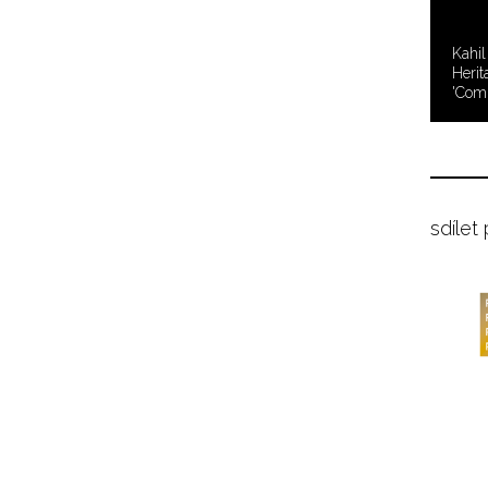
Kahil
Heri
'Com
sdílet