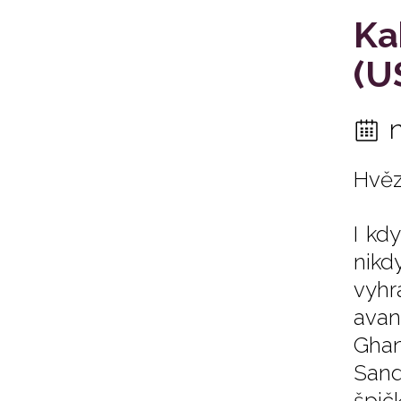
Ka
(U
Hvěz
I kd
nikd
vyhr
avan
Ghan
Sand
špič