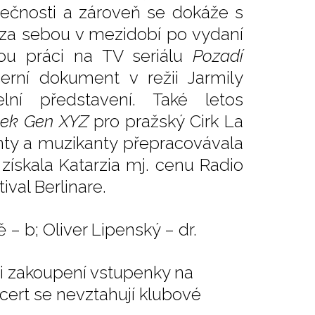
ečnosti a zároveň se dokáže s
za sebou v mezidobí po vydaní
kou práci na TV seriálu
Pozadí
černí dokument v režii Jarmily
lní představení. Také letos
ek Gen XYZ
pro pražský Cirk La
enty a muzikanty přepracovávala
 získala Katarzia mj. cenu Radio
ival Berlinare.
ě – b; Oliver Lipenský – dr.
ři zakoupení vstupenky na
ncert se nevztahují klubové