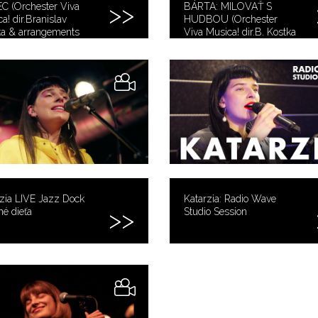
C (Orchester Viva
BÁRTA: MILOVAŤ S
a! dir.Branislav
HUDBOU (Orchester
ka & arrangements
Viva Musica! dir.B. Kostka
 Zitko)
& arrang.Anton Popovič)
zia LIVE Jazz Dock
Katarzia: Radio Wave
né dieťa
Studio Session