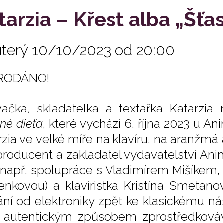
tarzia – Křest alba „Šťa
úterý 10/10/2023 od 20:00
RODÁNO!
ačka, skladatelka a textařka Katarzia
tné dieťa
, které vychází 6. října 2023 u A
rzia ve velké míře na klavíru, na aranžmá
 producent a zakladatel vydavatelství Ani
 např. spolupráce s Vladimírem Mišíkem
enkovou) a klavíristka Kristína Smetan
ání od elektroniky zpět ke klasickému n
 autentickým způsobem zprostředkovává