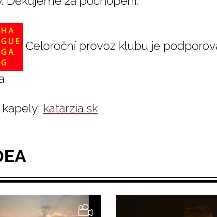
y. Děkujeme za pochopení.
Celoroční provoz klubu je podporov
a.
kapely:
katarzia.sk
DEA