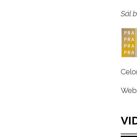
Sál 
Celo
Web 
VI