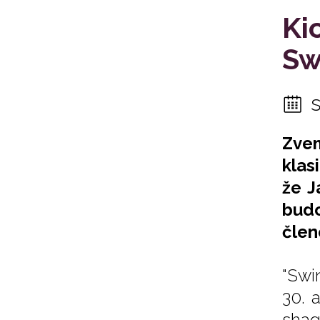
Ki
Sw
Zve
klas
že J
budo
člen
"Swi
30. 
shag