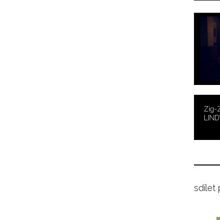
Zig-
LIND
sdílet