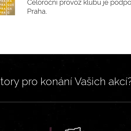
Celoroční provoz klubu je podp
Praha.
ory pro konání Vašich akcí