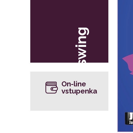
swing
On-line
vstupenka