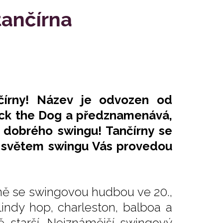
tančírna
írny! Název je odvozen od
Kick the Dog a předznamenává,
 dobrého swingu! Tančírny se
 světem swingu Vás provedou
elně se swingovou hudbou ve 20.,
 lindy hop, charleston, balboa a
ě starší. Nejznámější swingový