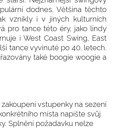
pulární dodnes. Většina těchto
 vznikly i v jiných kulturních
 pro tance této éry, jako lindy
rnuje i West Coast Swing, East
alší tance vyvinuté po 40. letech.
řazovány také boogie woogie a
ři zakoupení vstupenky na sezení
 konkrétního místa napište svůj
y. Splnění požadavku nelze