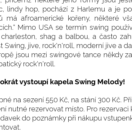
c, lindy hop, pochází z Harlemu a je po
ů má afroamerické kořeny, některé však
icích.“ Mimo USA se termín swing používá
 charleston, shag a balbou, a často zah
 Swing, jive, rock'n'roll, moderní jive a d
ropě jsou mezi swingové tance někdy za
atický rock'n'roll.
okrát vystoupí kapela Swing Melody!
pné na sezení 550 Kč, na stání 300 Kč. P
není nutné rezervovat místo. Pro rezervaci
davek do poznámky při nákupu vstupenk
ntovat.