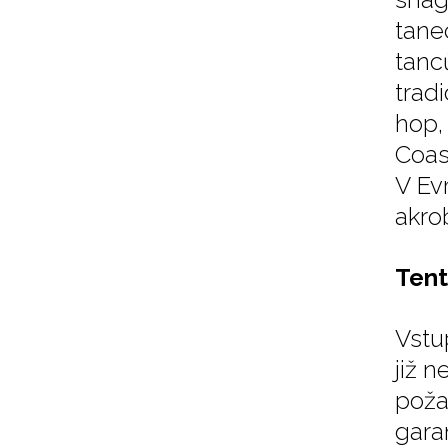
tane
tanc
trad
hop,
Coast
V Ev
akrob
Tent
Vstu
již 
poža
gara