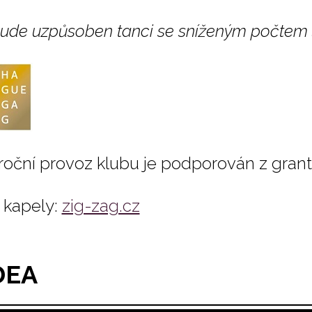
bude uzpůsoben tanci se sníženým počtem 
roční provoz klubu je podporován z gran
kapely:
zig-zag.cz
DEA