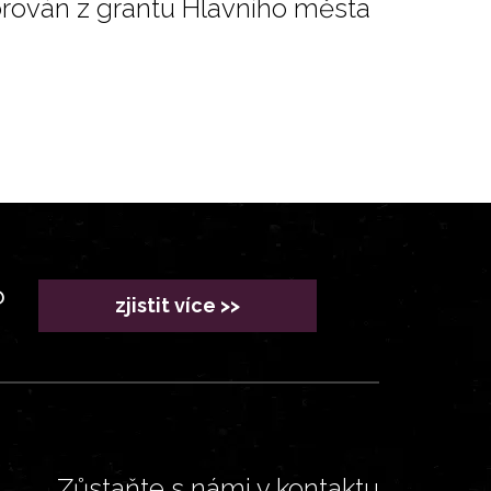
orován z grantu Hlavního města
?
zjistit více >>
Zůstaňte s námi v kontaktu