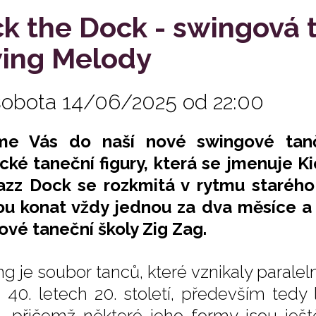
ck the Dock - swingová 
ing Melody
sobota 14/06/2025 od 22:00
me Vás do naší nové swingové tanč
ické taneční figury, která se jmenuje 
azz Dock se rozkmitá v rytmu starého
u konat vždy jednou za dva měsíce a
ové taneční školy Zig Zag.
ng je soubor tanců, které vznikaly paral
a 40. letech 20. století, především tedy
, přičemž některé jeho formy jsou ješt