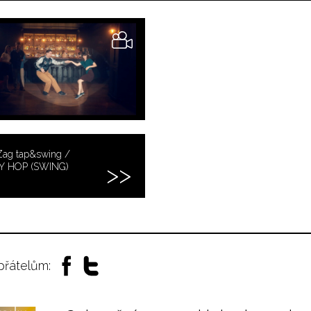
Zag tap&swing /
Y HOP (SWING)
 přátelům: