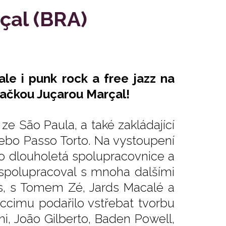
rçal (BRA)
ale i punk rock a free jazz na
vačkou Juçarou Marçal!
 ze São Paula, a také zakládající
bo Passo Torto. Na vystoupení
o dlouholetá spolupracovnice a
spolupracoval s mnoha dalšími
s, s Tomem Zé, Jards Macalé a
ccimu podařilo vstřebat tvorbu
mi, João Gilberto, Baden Powell,