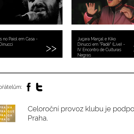
s no Paiol em Casa -
Juçara Marçal e Kiko
Dinucci
Dinucci em "Padê" (Live) -
IV Encontro de Culturas
Negras
 přátelům:
Celoroční provoz klubu je podp
Praha.