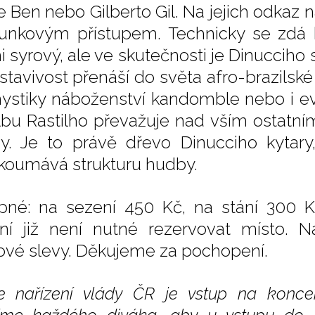
e Ben nebo Gilberto Gil. Na jejich odkaz n
unkovým přístupem. Technicky se zdá 
i syrový, ale ve skutečnosti je Dinucciho 
stavivost přenáší do světa afro-brazilské 
ystiky náboženství kandomble nebo i eva
lbu Rastilho převažuje nad vším ostatním
y. Je to právě dřevo Dinucciho kytary
koumává strukturu hudby.
pné: na sezení 450 Kč, na stání 300 K
ní již není nutné rezervovat místo. N
ové slevy. Děkujeme za pochopení.
e nařízení vlády ČR je vstup na koncer