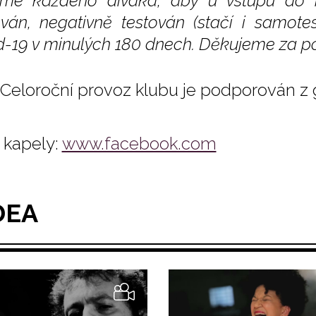
íme každého diváka, aby u vstupu do kl
ván, negativně testován (stačí i samote
d-19 v minulých 180 dnech. Děkujeme za p
Celoroční provoz klubu je podporován z
kapely:
www.facebook.com
DEA