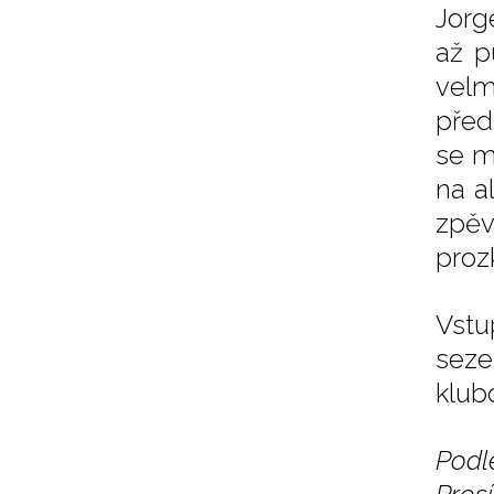
Jorg
až p
velm
před
se m
na a
zpěv
proz
Vstu
seze
klub
Podl