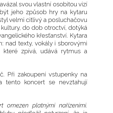
avázal svou vlastní osobitou vizí
být jeho způsob hry na kytaru
styl velmi citlivý a posluchačovu
kultury, do dob otroctví, dotýká
ngelického křesťanství. Kytara
: nad texty, vokály i sborovými
, které zpívá, udává rytmus a
č. Při zakoupení vstupenky na
a tento koncert se nevztahují
t omezen platnými nařízeními.