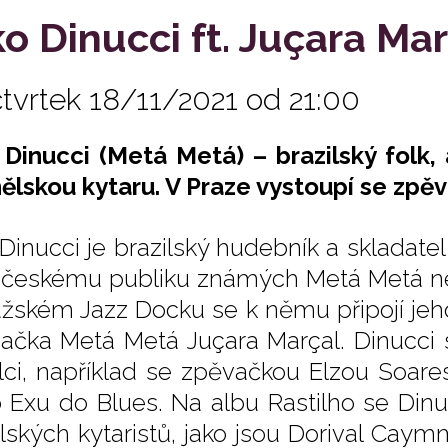
ko Dinucci ft. Juçara Ma
čtvrtek 18/11/2021 od 21:00
 Dinucci (Metá Metá) – brazilský folk, 
ělskou kytaru. V Praze vystoupí se zpě
 Dinucci je brazilský hudebník a skladatel
 českému publiku známých Metá Metá ne
ažském Jazz Docku se k němu připojí jeh
ačka Metá Metá Juçara Marçal. Dinucci 
ci, například se zpěvačkou Elzou Soare
 Exu do Blues. Na albu Rastilho se Dinu
ilských kytaristů, jako jsou Dorival Caym