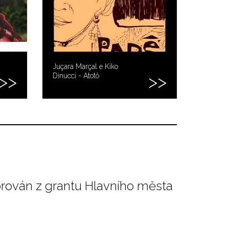
Juçara Marçal e Kiko
Dinucci - Atotô
orován z grantu Hlavního města