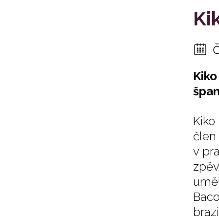
Ki
Kiko
špan
Kiko
člen
v pr
zpěv
uměl
Baco
braz