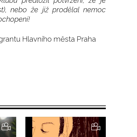
ubu předložil potvrzení, že je
st), nebo že již prodělal nemoc
ochopení!
 grantu Hlavního města Praha