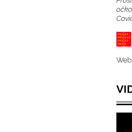
Pros
očko
Covi
Web 
VI